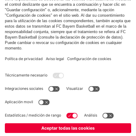
Compartir esta galería
COLABORADOR
fcbayern.com
Baloncesto
Allianz Arena
MediaCenter
©
FC Bayern München AG
–
2026