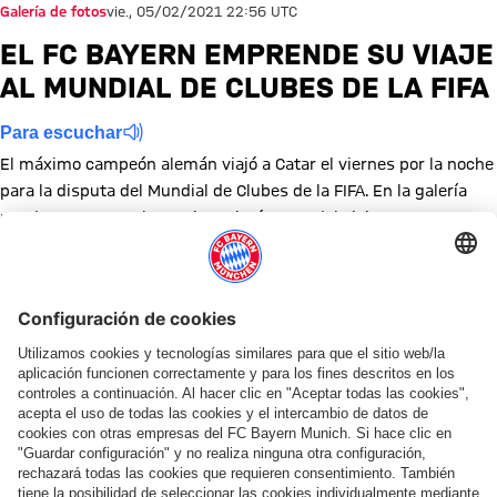
Galería de fotos
vie., 05/02/2021 22:56 UTC
EL FC BAYERN EMPRENDE SU VIAJE
AL MUNDIAL DE CLUBES DE LA FIFA
Para escuchar
El máximo campeón alemán viajó a Catar el viernes por la noche
para la disputa del Mundial de Clubes de la FIFA. En la galería
pueden encontrar las mejores imágenes del viaje.
Mostrar tamaño completo
Mostrar tamaño completo
Mostrar tamaño completo
Mostrar tamaño completo
Mostrar tamaño completo
Mostrar tamaño completo
Temas de esta galería
Galería de fotos
Copa Mundial de la FIFA
Copa Mundial de la FIFA
Copa Mundial de la FIFA
Mundial de Clubes de la FIFA