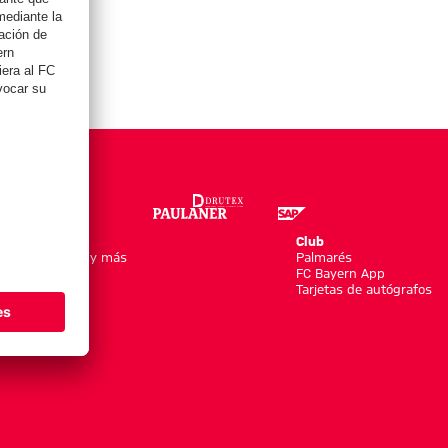
Online Store
Club
Equipaciones y más
Palmarés
Moda
FC Bayern App
Jugadores
Tarjetas de autógrafos
Nuevo
Rebajas %
Accesorios