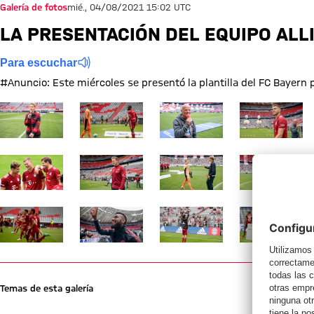
Galería de fotos
mié., 04/08/2021 15:02 UTC
LA PRESENTACIÓN DEL EQUIPO ALL
Para escuchar
#Anuncio: Este miércoles se presentó la plantilla del FC Bayern 
Mostrar tamaño completo
Mostrar tamaño completo
Mostrar tamaño completo
Mostrar tamañ
Mostrar tamaño completo
Mostrar tamaño completo
Mostrar tamaño completo
Mostrar tamañ
Mostrar tamaño completo
Mostrar tamaño completo
Mostrar tamaño completo
Mostrar tamañ
Temas de esta galería