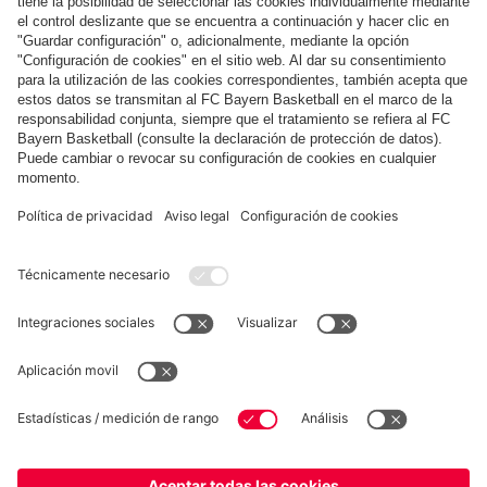
Compartir esta galería
COLABORADOR
fcbayern.com
Baloncesto
Allianz Arena
MediaCenter