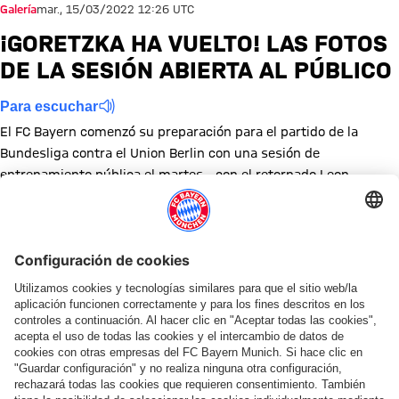
Galería
mar., 15/03/2022 12:26 UTC
¡GORETZKA HA VUELTO! LAS FOTOS
DE LA SESIÓN ABIERTA AL PÚBLICO
Para escuchar
El FC Bayern comenzó su preparación para el partido de la
Bundesliga contra el Union Berlin con una sesión de
entrenamiento pública el martes - con el retornado Leon
Goretzka entre ellos.
Mostrar tamaño completo
Mostrar tamaño completo
Mostrar tamaño completo
Mostrar tamaño completo
Mostrar tamaño completo
Mostrar tamaño completo
Mostrar tamaño completo
Mostrar tamaño complet
Mostrar tamaño co
Mostrar tama
Mostrar
Mo
Mostrar tamaño completo
Mostrar tamaño completo
Mostrar tamaño completo
Mostrar tamaño completo
Temas de esta galería
Entrenamiento
Galería de fotos
Leon Goretzka
Bundesliga
Unión Berlín