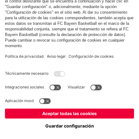
COLABORADOR
fcbayern.com
Baloncesto
Allianz Arena
MediaCenter
©
FC Bayern München AG
–
2026
Aviso legal
Política de privacidad
Condiciones de uso
Accesibilidad
Sistema de denuncia
Preguntas frecuentes
Contacto
Ajustes de cookies