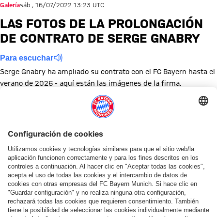
Galería
sáb., 16/07/2022 13:23 UTC
LAS FOTOS DE LA PROLONGACIÓN
DE CONTRATO DE SERGE GNABRY
Para escuchar
Serge Gnabry ha ampliado su contrato con el FC Bayern hasta el
verano de 2026 - aquí están las imágenes de la firma.
Mostrar tamaño completo
Mostrar tamaño completo
Mostrar tamaño completo
Mostrar tamaño completo
Mostrar tamaño completo
Mostrar tamaño completo
Mostrar tamaño completo
Mostrar tamaño complet
Mostrar tamaño co
Mostrar tama
Temas de esta galería
Galería de fotos
Renovación de contrato
Serge Gnabry
Compartir esta galería