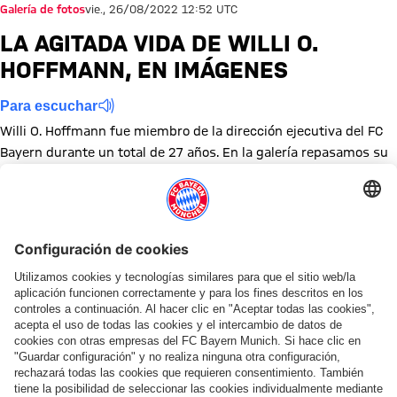
Galería de fotos
vie., 26/08/2022 12:52 UTC
LA AGITADA VIDA DE WILLI O.
HOFFMANN, EN IMÁGENES
Para escuchar
Willi O. Hoffmann fue miembro de la dirección ejecutiva del FC
Bayern durante un total de 27 años. En la galería repasamos su
agitada vida en el FCB.
Mostrar tamaño completo
Mostrar tamaño completo
Mostrar tamaño completo
Mostrar tamaño completo
Mostrar tamaño completo
Mostrar tamaño completo
Mostrar tamaño completo
Mostrar tamaño complet
Mostrar tamaño co
Mostrar tama
Mostrar
Mo
Mostrar tamaño completo
Mostrar tamaño completo
Mostrar tamaño completo
Temas de esta galería
Galería de fotos
Club
Historia
Compartir esta galería