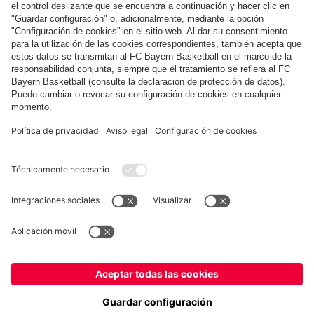
COLABORADOR
fcbayern.com
Baloncesto
Allianz Arena
MediaCenter
©
FC Bayern München AG
–
2026
Aviso legal
Política de privacidad
Condiciones de uso
Accesibilidad
Sistema de denuncia
Preguntas frecuentes
Contacto
Ajustes de cookies