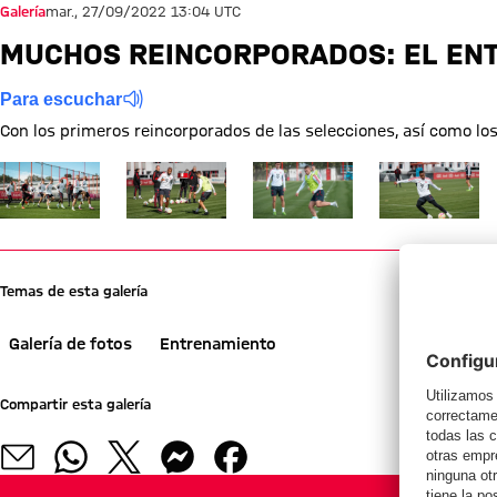
Galería
mar., 27/09/2022 13:04 UTC
MUCHOS REINCORPORADOS: EL EN
Para escuchar
Con los primeros reincorporados de las selecciones, así como lo
Mostrar tamaño completo
Mostrar tamaño completo
Mostrar tamaño completo
Mostrar tamañ
Temas de esta galería
Galería de fotos
Entrenamiento
Compartir esta galería