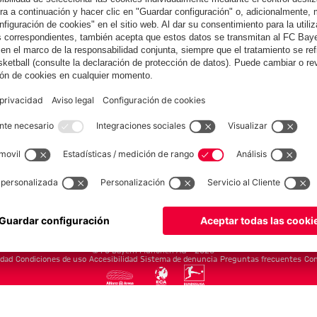
Equipos
Masculino
Esports
FC Bayern Leyendas
FC Bayern World Squad
fcbayern.com
Baloncesto
Allianz Arena
MediaCenter
©
FC Bayern München AG
–
2026
idad
Condiciones de uso
Accesibilidad
Sistema de denuncia
Preguntas frecuentes
Con