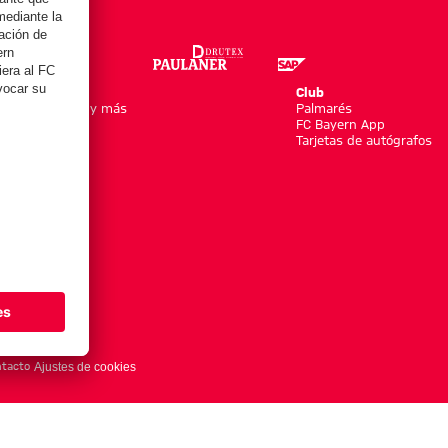
Online Store
Club
Equipaciones y más
Palmarés
Moda
FC Bayern App
Jugadores
Tarjetas de autógrafos
Nuevo
Rebajas %
Accesorios
tacto
Ajustes de cookies