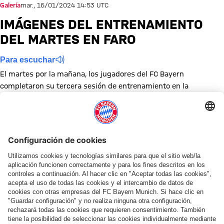
Galería
mar., 16/01/2024 14:53 UTC
IMÁGENES DEL ENTRENAMIENTO
DEL MARTES EN FARO
Para escuchar
El martes por la mañana, los jugadores del FC Bayern
completaron su tercera sesión de entrenamiento en la
concentración de Portugal.
Mostrar tamaño completo Entrenamiento FC Bayern München
Mostrar tamaño completo Entrenamiento FC Bayern Münc
Mostrar tamaño completo Entrenamiento FC Bayern
Mostrar tamaño completo Entrenamiento FC B
Mostrar tamaño completo Entrenamiento
Mostrar tamaño completo Entrenam
Mostrar tamaño completo Ent
Mostrar tamaño complet
Mostrar tamaño co
Mostrar tama
Mostrar
Temas de esta galería
Entrenamiento
Galería de fotos
Noticias
Concentración
Compartir esta galería