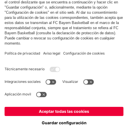
COLABORADOR
fcbayern.com
Baloncesto
Allianz Arena
MediaCenter
©
FC Bayern München AG
–
2026
Aviso legal
Política de privacidad
Condiciones de uso
Accesibilidad
Sistema de denuncia
Preguntas frecuentes
Contacto
Ajustes de cookies