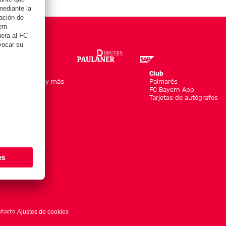
Online Store
Club
Equipaciones y más
Palmarés
Moda
FC Bayern App
Jugadores
Tarjetas de autógrafos
Nuevo
Rebajas %
Accesorios
tacto
Ajustes de cookies