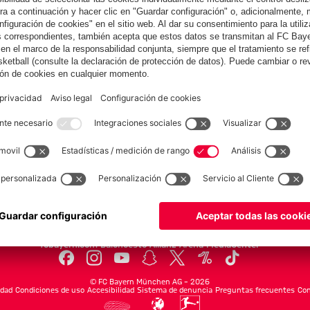
COLABORADOR
Equipos
Masculino
Esports
FC Bayern Leyendas
FC Bayern World Squad
fcbayern.com
Baloncesto
Allianz Arena
MediaCenter
©
FC Bayern München AG
–
2026
idad
Condiciones de uso
Accesibilidad
Sistema de denuncia
Preguntas frecuentes
Con