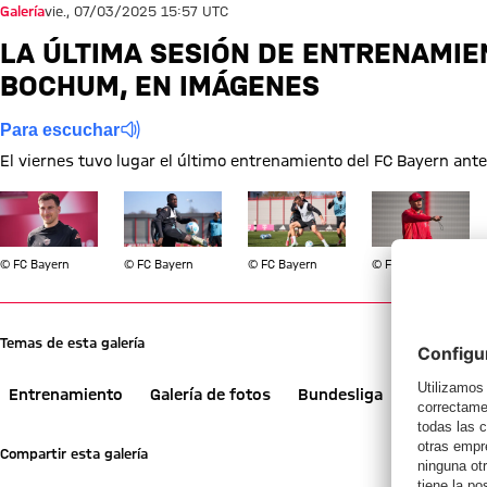
Galería
vie., 07/03/2025 15:57 UTC
LA ÚLTIMA SESIÓN DE ENTRENAMIE
BOCHUM, EN IMÁGENES
Para escuchar
El viernes tuvo lugar el último entrenamiento del FC Bayern ante
Mostrar tamaño completo
Mostrar tamaño completo
Mostrar tamaño completo
Mostrar tamañ
© FC Bayern
© FC Bayern
© FC Bayern
© FC Bayern
Temas de esta galería
Entrenamiento
Galería de fotos
Bundesliga
Noticias
Compartir esta galería