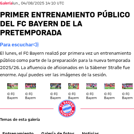
Galería
lun., 04/08/2025 14:10 UTC
PRIMER ENTRENAMIENTO PÚBLICO
DEL FC BAYERN DE LA
PRETEMPORADA
Para escuchar
El lunes, el FC Bayern realizó por primera vez un entrenamiento
público como parte de la preparación para la nueva temporada
2025/26. La afluencia de aficionados en la Säbener Straße fue
enorme. Aquí puedes ver las imágenes de la sesión.
Mostrar tamaño completo
Mostrar tamaño completo
Mostrar tamaño completo
Mostrar tamaño completo
Mostrar tamaño completo
Mostrar tamaño completo
Mostrar tamaño compl
Mostrar tama
Mostr
© FC
© FC
© FC
© FC
© FC
© FC
© FC
Bayern
Bayern
Bayern
Bayern
Bayern
Bayern
Bayern
Temas de esta galería
Entrenamiento
Galería de fotos
Noticias