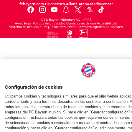
fcbayern.com
Baloncesto
Allianz Arena
MediaCenter
©
FC Bayern München AG
–
2026
Aviso legal
Política de privacidad
Condiciones de uso
Accesibilidad
Sistema de denuncia
Preguntas frecuentes
Contacto
Ajustes de cookies