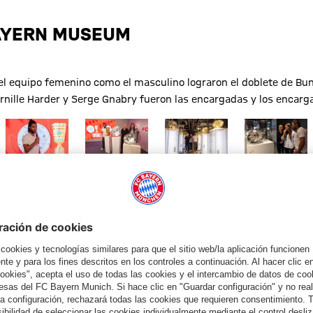
BAYERN MUSEUM
o el equipo femenino como el masculino lograron el doblete de B
nille Harder y Serge Gnabry fueron las encargadas y los encargad
o completo
Mostrar tamaño completo
Mostrar tamaño completo
Mostrar tamaño completo
Mostrar tama
© FC Bayern
© FC Bayern
© FC Bayern
© FC Bayern
e Copa 2026
Ganadores del doblete
Serge Gnabry
Fem