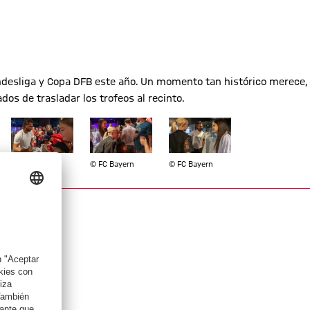
undesliga y Copa DFB este año. Un momento tan histórico merece,
os de trasladar los trofeos al recinto.
ño completo
Mostrar tamaño completo
Mostrar tamaño completo
Mostrar tamaño completo
© FC Bayern
© FC Bayern
© FC Bayern
enino