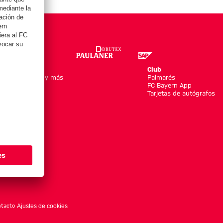
Online Store
Club
Equipaciones y más
Palmarés
Moda
FC Bayern App
Jugadores
Tarjetas de autógrafos
Nuevo
Rebajas %
Accesorios
tacto
Ajustes de cookies