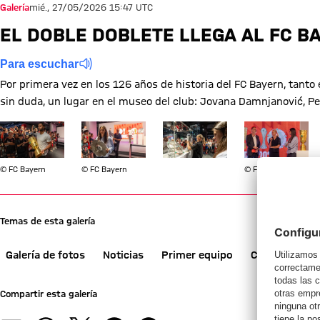
Galería
mié., 27/05/2026 15:47 UTC
EL DOBLE DOBLETE LLEGA AL FC 
Para escuchar
Por primera vez en los 126 años de historia del FC Bayern, tant
sin duda, un lugar en el museo del club: Jovana Damnjanović, Per
Mostrar tamaño completo
Mostrar tamaño completo
Mostrar tamaño completo
Mostrar tamañ
© FC Bayern
© FC Bayern
© FC Bayern
Temas de esta galería
Galería de fotos
Noticias
Primer equipo
Campeones d
Compartir esta galería