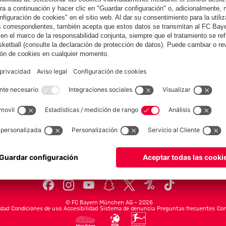
COLABORADOR
Equipos
Masculino
Esports
FC Bayern Leyendas
FC Bayern World Squad
fcbayern.com
Baloncesto
Allianz Arena
MediaCenter
©
FC Bayern München AG
–
2026
idad
Condiciones de uso
Accesibilidad
Sistema de denuncia
Preguntas frecuentes
Con