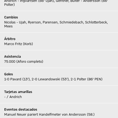
Andrich - Ingvartsen (66' Ujah), Gentner, Bülter - Andersson (66'
Polter)
Cambios
Nicolas - Ujah, Ryerson, Parensen, Schmiedebach, Schlotterbeck,
Mees
Árbitro
Marco Fritz (Korb)
Asistencia
75.000 (Aforo completo)
Goles
1-0 Pavard (13'), 2-0 Lewandowski (53'), 2-1 Polter (86' PEN)
Tarjetas amarillas
- / Andrich
Eventos destacados
Manuel Neuer pariert Handelfmeter von Andersson (58.)