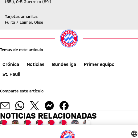
(65'), 0-5 Guerreiro (89')
Tarjetas amarillas
Fujita / Laimer, Olise
Temas de este artículo
Crónica
Noticias
Bundesliga
Primer equipo
St. Pauli
Comparte este artículo
NOTICIAS RELACIONADAS
GALERÍA
GALERÍA
VÍDEO
GALERÍA
¡INFÓRMATE AHORA!
FINAL DE LA GIRA POR ASIA
TRAS EL AUDI FOOTBALL SUMMIT
EN EL KAI TAK STADIUM
AUDI FOOTBALL SUMMIT
GALERÍA
«AUDI SUMMER TOUR» CON CIF
AUDI FOOTBALL SUMMIT
Liveticker
Victorias,
Vincent
Por