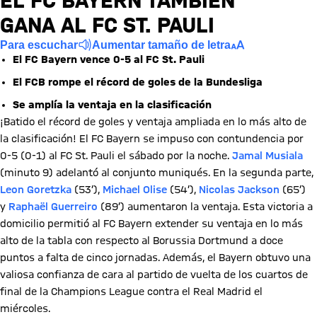
EL FC BAYERN TAMBIÉN
GANA AL FC ST. PAULI
Para escuchar
Aumentar tamaño de letra
El FC Bayern vence 0-5 al FC St. Pauli
El FCB rompe el récord de goles de la Bundesliga
Se amplía la ventaja en la clasificación
¡Batido el récord de goles y ventaja ampliada en lo más alto de
la clasificación! El FC Bayern se impuso con contundencia por
0-5 (0-1) al FC St. Pauli el sábado por la noche.
Jamal Musiala
(minuto 9) adelantó al conjunto muniqués. En la segunda parte,
Leon Goretzka
(53’),
Michael Olise
(54’),
Nicolas Jackson
(65’)
y
Raphaël Guerreiro
(89’) aumentaron la ventaja. Esta victoria a
domicilio permitió al FC Bayern extender su ventaja en lo más
alto de la tabla con respecto al Borussia Dortmund a doce
puntos a falta de cinco jornadas. Además, el Bayern obtuvo una
valiosa confianza de cara al partido de vuelta de los cuartos de
final de la Champions League contra el Real Madrid el
miércoles.