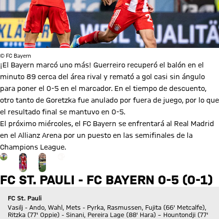
© FC Bayern
¡El Bayern marcó uno más! Guerreiro recuperó el balón en el
minuto 89 cerca del área rival y remató a gol casi sin ángulo
para poner el 0-5 en el marcador. En el tiempo de descuento,
otro tanto de Goretzka fue anulado por fuera de juego, por lo que
el resultado final se mantuvo en 0-5.
El próximo miércoles, el FC Bayern se enfrentará al Real Madrid
en el Allianz Arena por un puesto en las semifinales de la
Champions League.
Ir a la página de la galería: Ver galería
+
26
FC ST. PAULI - FC BAYERN 0-5 (0-1)
FC St. Pauli
Vasilj - Ando, Wahl, Mets - Pyrka, Rasmussen, Fujita (66' Metcalfe),
Ritzka (77' Oppie) - Sinani, Pereira Lage (88' Hara) – Hountondji (77'