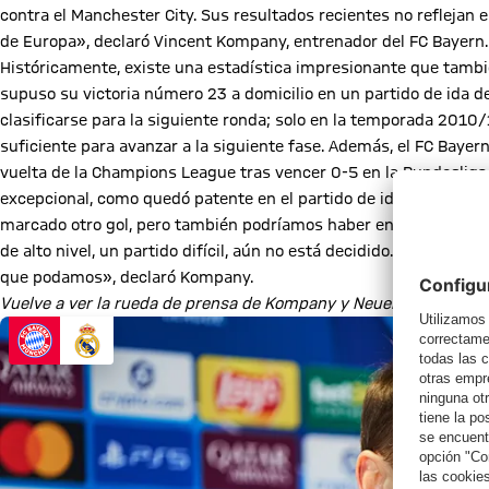
contra el Manchester City. Sus resultados recientes no reflejan 
de Europa», declaró Vincent Kompany, entrenador del FC Bayern.
Históricamente, existe una estadística impresionante que tambié
supuso su victoria número 23 a domicilio en un partido de ida de
clasificarse para la siguiente ronda; solo en la temporada 2010/11
suficiente para avanzar a la siguiente fase. Además, el FC Baye
vuelta de la Champions League tras vencer 0-5 en la Bundesliga c
excepcional, como quedó patente en el partido de ida: «Creo que
marcado otro gol, pero también podríamos haber encajado algun
de alto nivel, un partido difícil, aún no está decidido. ¡Estoy mu
que podamos», declaró Kompany.
Vuelve a ver la rueda de prensa de Kompany y Neuer, con traduc