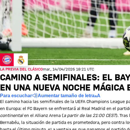
LA PREVIA DEL CLÁSICO
mar., 14/04/2026 18:21 UTC
CAMINO A SEMIFINALES: EL BA
EN UNA NUEVA NOCHE MÁGICA
Para escuchar
Aumentar tamaño de letra
El camino hacia las semifinales de la UEFA Champions League p
en Europa: el FC Bayern se enfrentará al Real Madrid en el partido
continental
en el Allianz Arena (
a partir de las 21:00 CEST
). Tras
Bernabéu, la situación de partida es prometedora, pero contra l
hasta el último minuto. «La ventaja es que ganamos el partido d