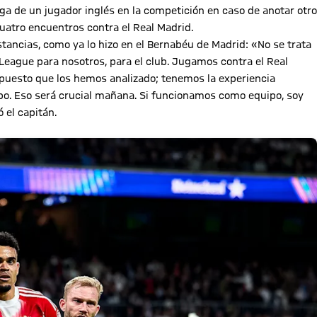
ga de un jugador inglés en la competición en caso de anotar otro
cuatro encuentros contra el Real Madrid.
tancias, como ya lo hizo en el Bernabéu de Madrid: «No se trata
League para nosotros, para el club. Jugamos contra el Real
upuesto que los hemos analizado; tenemos la experiencia
po. Eso será crucial mañana. Si funcionamos como equipo, soy
 el capitán.