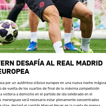
YERN DESAFÍA AL REAL MADRID
 EUROPEA
asa por un auténtico clásico europeo en una nueva noche mágica
 de vuelta de los cuartos de final de la
máxima competición
 la victoria a domicilio en el partido de ida celebrado en el
os
merengues
será necesario estar plenamente concentrados
e ida», declaró el capitán Manuel Neuer en la rueda de prensa