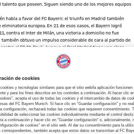
el talento que poseen. Siguen siendo uno de los mejores equipos
n habla a favor del FC Bayern: el triunfo en Madrid también
 eliminatoria europea. En 21 de esos casos, el Bayern logró
, contra el Inter de Milán, una victoria a domicilio no fue
rn también obtuvo un impulso considerable de cara al partido de
ontra el FC St. Pauli. Aunque el Real Madrid tiene una clase
 fue un buen resultado. Eso es todo. Quizás podríamos haber
o más. Tenemos una ligera ventaja, nada más. Será un partido
y satisfecho con el resultado! Y trataremos de mejorar en todo lo
ción simultánea en español