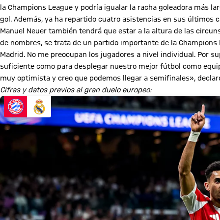
la Champions League y podría igualar la racha goleadora más lar
gol. Además, ya ha repartido cuatro asistencias en sus últimos 
Manuel Neuer también tendrá que estar a la altura de las circuns
de nombres, se trata de un partido importante de la Champions 
Madrid. No me preocupan los jugadores a nivel individual. Por s
suficiente como para desplegar nuestro mejor fútbol como equi
muy optimista y creo que podemos llegar a semifinales», declaró
Cifras y datos previos al gran duelo europeo: