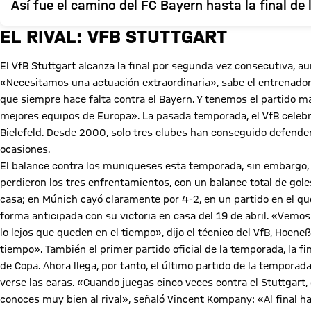
Así fue el camino del FC Bayern hasta la final d
EL RIVAL: VFB STUTTGART
El VfB Stuttgart alcanza la final por segunda vez consecutiva, a
«Necesitamos una actuación extraordinaria», sabe el entrenador
que siempre hace falta contra el Bayern. Y tenemos el partido m
mejores equipos de Europa». La pasada temporada, el VfB celebró
Bielefeld. Desde 2000, solo tres clubes han conseguido defender e
ocasiones.
El balance contra los muniqueses esta temporada, sin embargo, 
perdieron los tres enfrentamientos, con un balance total de goles
casa; en Múnich cayó claramente por 4-2, en un partido en el q
forma anticipada con su victoria en casa del 19 de abril. «Vemos
lo lejos que queden en el tiempo», dijo el técnico del VfB, Hoe
tiempo». También el primer partido oficial de la temporada, la fi
de Copa. Ahora llega, por tanto, el último partido de la temporada
verse las caras. «Cuando juegas cinco veces contra el Stuttgart
conoces muy bien al rival», señaló Vincent Kompany: «Al final h