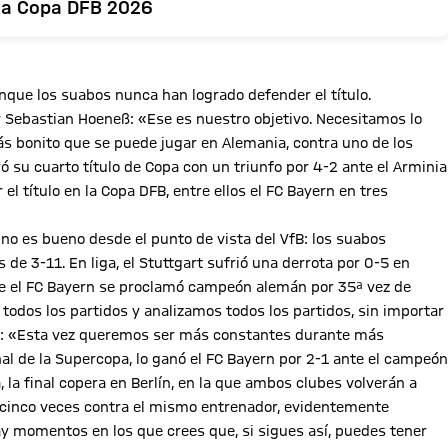
e la Copa DFB 2026
unque los suabos nunca han logrado defender el título.
 Sebastian Hoeneß: «Ese es nuestro objetivo. Necesitamos lo
ás bonito que se puede jugar en Alemania, contra uno de los
 su cuarto título de Copa con un triunfo por 4-2 ante el Arminia
l título en la Copa DFB, entre ellos el FC Bayern en tres
no es bueno desde el punto de vista del VfB: los suabos
 de 3-11. En liga, el Stuttgart sufrió una derrota por 0-5 en
ue el FC Bayern se proclamó campeón alemán por 35ª vez de
 todos los partidos y analizamos todos los partidos, sin importar
neß: «Esta vez queremos ser más constantes durante más
nal de la Supercopa, lo ganó el FC Bayern por 2-1 ante el campeón
, la final copera en Berlín, en la que ambos clubes volverán a
, cinco veces contra el mismo entrenador, evidentemente
ay momentos en los que crees que, si sigues así, puedes tener