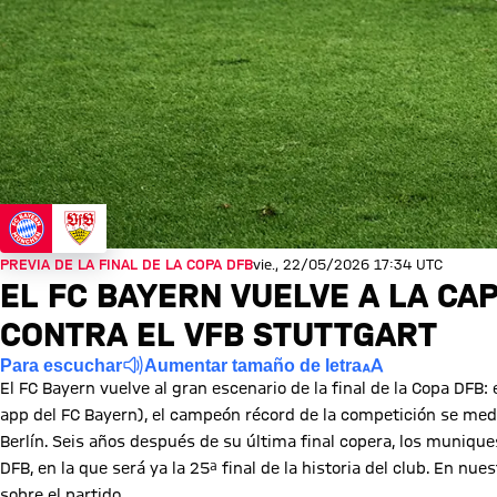
PREVIA DE LA FINAL DE LA COPA DFB
vie., 22/05/2026 17:34 UTC
EL FC BAYERN VUELVE A LA CAP
CONTRA EL VFB STUTTGART
Para escuchar
Aumentar tamaño de letra
El FC Bayern vuelve al gran escenario de la final de la Copa DFB
app del FC Bayern), el campeón récord de la competición se medi
Berlín. Seis años después de su última final copera, los muniqu
DFB, en la que será ya la 25ª final de la historia del club. En n
sobre el partido.