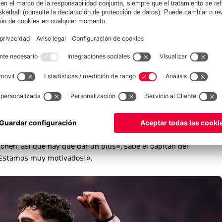
HEC
l contra el Stuttgart
con 36 goles en la Bundesliga y un total de 58 tantos en partidos
goles en 1972/73) y, con siete dianas hasta ahora, es el máximo
nchen, así que hay que dar un plus», sabe el capitán del
 ¡Estamos muy motivados!».