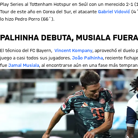
Play Series al Tottenham Hotspur en Seúl con un merecido 2-1 (
Tour de este año en Corea del Sur, el atacante
Gabriel Vidović
(4´
lo hizo Pedro Porro (66´).
PALHINHA DEBUTA, MUSIALA FUERA
El técnico del FC Bayern,
Vincent Kompany
, aprovechó el duelo
juego a casi todos sus jugadores.
João Palhinha
, reciente ficha
fue
Jamal Musiala
, al encontrarse aún en una fase más tempran