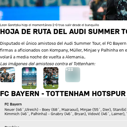
Leon Goretzka hizp el momentáneo 2-0 tras salir desde el banquillo
HOJA DE RUTA DEL AUDI SUMMER 
Disputado el único amistoso del Audi Summer Tour, el FC Bayern
firmas a aficionados con Kompany, Müller, Minjae y Palhinha en
volará a media noche de vuelta a Alemania..
Las imágenes del amistoso contra el Tottenham:
Ir a la página de la galería: Ver galería
+
23
FC BAYERN - TOTTENHAM HOTSPUR 2
FC Bayern
Neuer (46´,Ulreich) - Boey (68´, Mazraoui), Minjae (55´, Dier), Stanišić
Kimmich (46´, Palhinha) - Gnabry (46´, Bryan), Vidović (46´, Laimer), T