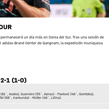
TOUR
 permanecerá un día más en Corea del Sur. Tras una sesión de
 el adidas Brand Center de Gangnam, la expedición muniquesa
-1 (1-0)
 (81´, Aseko), Guerreiro (55´, Aznou) - Pavlović (46´, Goretzka),
el (68´, Irankunda) - Müller (46´, Ličina).