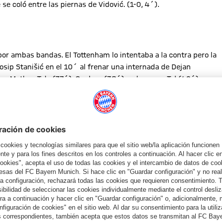
 se coló entre las piernas de Vidović. (1-0, 4´).
r ambas bandas. El Tottenham lo intentaba a la contra pero la
sip Stanišić en el 10´ al frenar una internada de Dejan
ras. Mathys Tels (37´), Gnabry (38´), y de nuevo Tel (42´)
duelo se marchó con el 1-0 al descanso.