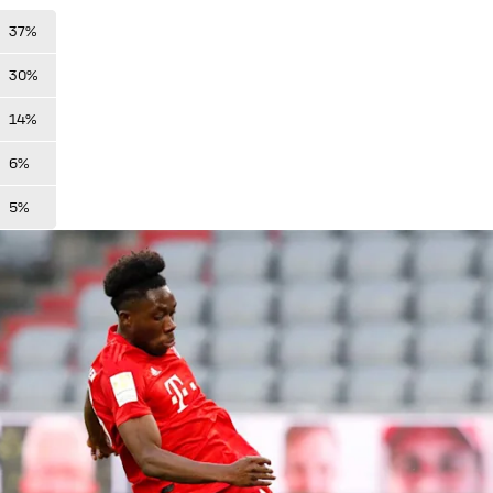
37%
30%
14%
6%
5%