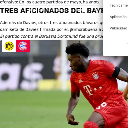
Mostrar con
ofensivo: En los cuatro partidos de mayo, ha anotado dos goles y
TRES AFICIONADOS DEL BAYERN T
Al cargar este contenido, aceptas nuestra política de cookies para 
datos serán compartidos con el
Además de Davies, otros tres aficionados bávaros que votaron po
camiseta de Davies firmada por él. ¡Enhorabuena a Jan Laschus,
El partido contra el Borussia Dortmund fue una prueba fehacien