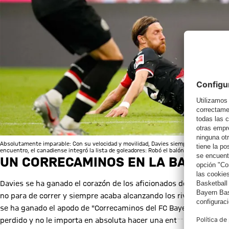
Absolutamente imparable: Con su velocidad y movilidad, Davies siempre acaba superando
encuentro, el canadiense integró la lista de goleadores: Robó el balón en el área rival
UN CORRECAMINOS EN LA BANDA I
Davies se ha ganado el corazón de los aficionados del Bayern por
no para de correr y siempre acaba alcanzando los rivales, por mu
se ha ganado el apodo de "Correcaminos del FC Bayern". Otra gr
perdido y no le importa en absoluta hacer una entrada a ras de su