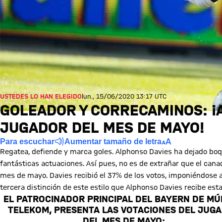
USTEDES LO HAN ELEGIDO
lun., 15/06/2020 13:17 UTC
GOLEADOR Y CORRECAMINOS: ¡
JUGADOR DEL MES DE MAYO!
Para escuchar
Aumentar tamaño de letra
Regatea, defiende y marca goles. Alphonso Davies ha dejado boq
fantásticas actuaciones. Así pues, no es de extrañar que el cana
mes de mayo. Davies recibió el 37% de los votos, imponiéndose
tercera distinción de este estilo que Alphonso Davies recibe es
EL PATROCINADOR PRINCIPAL DEL BAYERN DE MÚ
TELEKOM, PRESENTA LAS VOTACIONES DEL JUG
DEL MES DE MAYO: