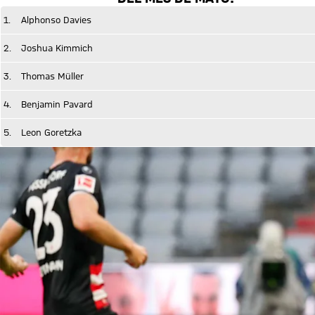
1.
Alphonso Davies
2.
Joshua Kimmich
3.
Thomas Müller
4.
Benjamin Pavard
5.
Leon Goretzka