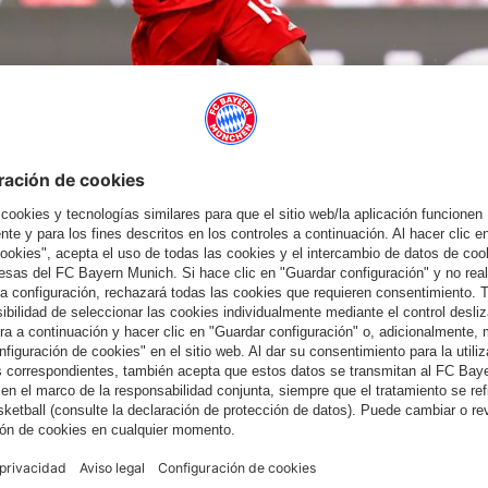
 a sus rivales, tal y como hizo en este partido ante el Düsseldorf. En aquel
 y se acabó imponiendo a todos los defendores para anotarel 5-0.
ZQUIERDA
 sus partidos como lateral izquierdo. El canadiense de 19 años
y lejos que parezca que estén. Debido a esta particular virtud,
an cualidad de este jugadores es que nunca da un balón por
elo para recuperar el esférico. Y por no hablar del aspecto