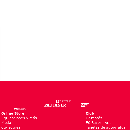
do
ić
Online Store
Club
Equipaciones y más
Palmarés
Moda
FC Bayern App
Jugadores
Tarjetas de autógrafos