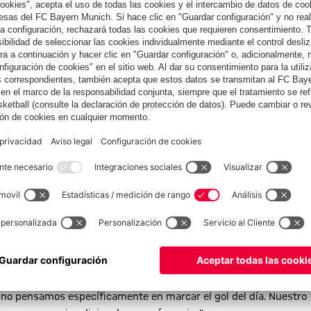
 del FCB, José Sánchez, nombrado mejor jugador de la ronda.
un fantástico gol después de una perfecta jugada. Por ello, el
equipo que hizo posible el gol: "Nos encanta jugar con este
ro no pensamos específicamente en marcar el gol del día. Nuestro