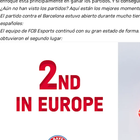
enfoque está principalmente en ganar los partidos. Y si consegu
¿Aún no han visto los partidos? Aquí están los mejores momento
Reproducir vídeo
El partido contra el Barcelona estuvo abierto durante mucho tie
españoles:
Reproducir vídeo
El equipo de FCB Esports continuó con su gran estado de forma.
obtuvieron el segundo lugar: