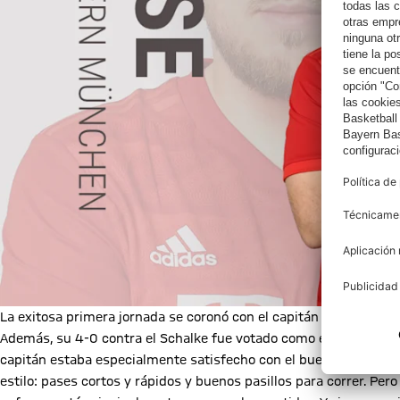
La exitosa primera jornada se coronó con el capitán del Esports
Además, su 4-0 contra el Schalke fue votado como el gol del día, 
capitán estaba especialmente satisfecho con el buen trabajo en 
estilo: pases cortos y rápidos y buenos pasillos para correr. Pe