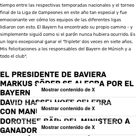
tiempo entre las respectivas temporadas nacionales y el torneo
final de la Liga de Campeones en este año tan especial y fue
emocionante ver cómo los equipos de las diferentes ligas
lidiaron con esto. El Bayern ha encontrado su propio camino - y
simplemente siguió como si el parón nunca hubiera ocurrido. Es
un logro excepcional ganar el 'Triplete' dos veces en siete años.
Mis felicitaciones a los responsables del Bayern de Múnich y a
todo el club".
EL PRESIDENTE DE BAVIERA
MARKUS SÖDER SE ALEGRA POR EL
Mostrar contenido de X
BAYERN
Al cargar este contenido, aceptas nuestra política de cookies para
DAVID HASSELHOFF CELEBRA
almacenar tus datos. Ten en cuenta que al cargar este contenido, tus
datos serán compartidos con el proveedor de esta red social.
Mostrar contenido de X
CON MANUEL NEUER
Al cargar este contenido, aceptas nuestra política de cookies para
DOROTHEE BÄR: DEL MINISTERO A
almacenar tus datos. Ten en cuenta que al cargar este contenido, tus
datos serán compartidos con el proveedor de esta red social.
Mostrar contenido de X
GANADORA DE LA CL