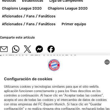
Noticias
Estadísticas
Liga de Campeones
Chapions League 2020
Chapions League 2020
Aficionados / Fans / Fanáticos
Aficionados / Fans / Fanáticos
Primer equipo
Comparte este artículo
NOTICIAS RELACIONADAS
ENTREVISTA
VÍDEO
VÍDEO
NUEVO LOOK ADIDAS
AUDI SUMMER TOUR 2026
EN EL DÍA LIBRE DE ENTRENAMIENTO
HOY RECORDAMOS
RECUERDOS Y PARALELISMOS
CHARLA EN LA GIRA
AUDI SUMMER TOUR 2026
CONTRIBUCIÓN VOCAL DE 
Luis
De
Musiala
El
Triplete:
Arijon
Resumen:
Vídeo:
Díaz,
Wembley
y
nuevo
De
Ibrahimović:
así
Dante
Ito
a
compañía
sombrero
Wembley
«Este
fue
felicita
y
Jeju:
completan
del
2013
es
el
a
COLABORADOR
Bischof
el
una
campeón
a
el
miércoles
los
presentan
sueño
sesión
del
Lisboa