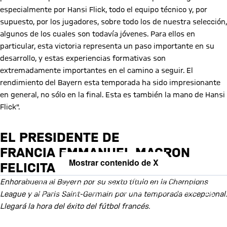
especialmente por Hansi Flick, todo el equipo técnico y, por
supuesto, por los jugadores, sobre todo los de nuestra selección,
algunos de los cuales son todavía jóvenes. Para ellos en
particular, esta victoria representa un paso importante en su
desarrollo, y estas experiencias formativas son
extremadamente importantes en el camino a seguir. El
rendimiento del Bayern esta temporada ha sido impresionante
en general, no sólo en la final. Esta es también la mano de Hansi
Flick".
EL PRESIDENTE DE
FRANCIA EMMANUEL MACRON
Mostrar contenido de X
FELICITA
Al cargar este contenido, aceptas nuestra política de cookies para
Enhorabuena al Bayern por su sexto título en la Champions
almacenar tus datos. Ten en cuenta que al cargar este contenido, tus
datos serán compartidos con el proveedor de esta red social.
League y al Paris Saint-Germain por una temporada excepcional.
Llegará la hora del éxito del fútbol francés.