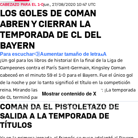
CABEZAZO PARA EL 1-0
jue., 27/08/2020 10:47 UTC
LOS GOLES DE COMAN
ABREN Y CIERRAN LA
TEMPORADA DE CL DEL
BAYERN
Para escuchar
Aumentar tamaño de letra
¡Un gol para los libros de historia! En la final de la Liga de
Campeones contra el París Saint-Germain, Kingsley Coman
cabeceó en el minuto 59 el 1-0 para el Bayern. Fue el único gol
de la noche y por lo tanto significó el título en la competición
reina. Mirando las estadísticas, uno podría decir: ¡La temporada
Mostrar contenido de X
de CL terminó para el FCB como empezó!
Al cargar este contenido, aceptas nuestra política de cookies para
COMAN DA EL PISTOLETAZO DE
almacenar tus datos. Ten en cuenta que al cargar este contenido, tus
datos serán compartidos con el proveedor de esta red social.
SALIDA A LA TEMPORADA DE
TÍTULOS