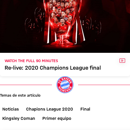
VÍD
WATCH THE FULL 90 MINUTES
Re-live: 2020 Champions League final
Temas de este artículo
Noticias
Chapions League 2020
Final
Kingsley Coman
Primer equipo