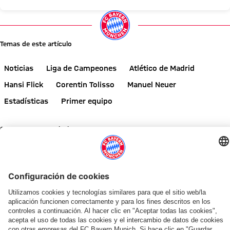
Temas de este artículo
Noticias
Liga de Campeones
Atlético de Madrid
Hansi Flick
Corentin Tolisso
Manuel Neuer
Estadísticas
Primer equipo
Comparte este artículo
NOTICIAS RELACIONADAS
GALERÍA
GALERÍA
TRAS EL AUDI FOOTBALL SUMMIT
¡INFÓRMATE AHORA!
REVISTA DE SOCIOS 51
AUDI SUMMER TOUR 2026
FINAL DE LA GIRA POR ASIA
EN EL KAI TAK STADIUM
AUDI FOOTBALL SUMMIT
GALERÍA
Vincent
Liveticker
Previa
Resumen:
Victorias,
Por
El
Las
Kompany:
del
de
Así
alcance
qué
FC
mejores