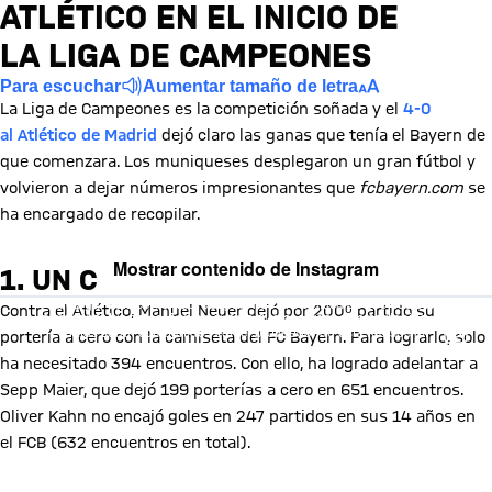
ATLÉTICO EN EL INICIO DE
LA LIGA DE CAMPEONES
Para escuchar
Aumentar tamaño de letra
La Liga de Campeones es la competición soñada y el
4-0
al Atlético de Madrid
dejó claro las ganas que tenía el Bayern de
que comenzara. Los muniqueses desplegaron un gran fútbol y
volvieron a dejar números impresionantes que
fcbayern.com
se
ha encargado de recopilar.
Mostrar contenido de Instagram
1. UN CASI IMBATIBLE NEUER
Al cargar este contenido, aceptas nuestra política de cookies para
Contra el Atlético, Manuel Neuer dejó por 200º partido su
almacenar tus datos. Ten en cuenta que al cargar este contenido, tus
datos serán compartidos con el proveedor de esta red social.
portería a cero con la camiseta del FC Bayern. Para lograrlo, solo
ha necesitado 394 encuentros. Con ello, ha logrado adelantar a
Sepp Maier, que dejó 199 porterías a cero en 651 encuentros.
Oliver Kahn no encajó goles en 247 partidos en sus 14 años en
el FCB (632 encuentros en total).