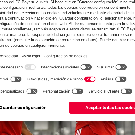
 pero tendríamos que haber estado más vivos. El Bayern fue,
bor amargo. Tenemos que aprender de esta derrota".