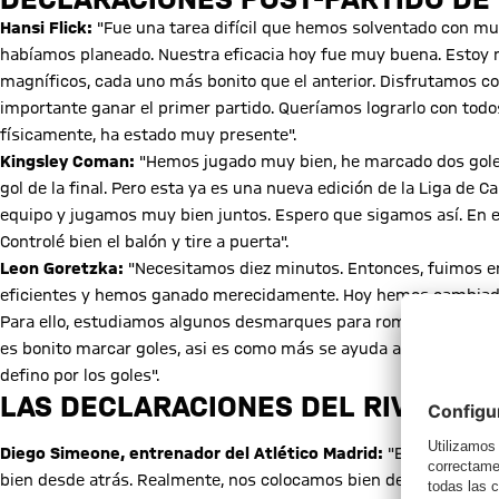
Hansi Flick:
"Fue una tarea difícil que hemos solventado con mu
habíamos planeado. Nuestra eficacia hoy fue muy buena. Estoy m
magníficos, cada uno más bonito que el anterior. Disfrutamos c
importante ganar el primer partido. Queríamos lograrlo con todo
físicamente, ha estado muy presente".
Kingsley Coman:
"Hemos jugado muy bien, he marcado dos goles
gol de la final. Pero esta ya es una nueva edición de la Liga 
equipo y jugamos muy bien juntos. Espero que sigamos así. En el
Controlé bien el balón y tire a puerta".
Leon Goretzka:
"Necesitamos diez minutos. Entonces, fuimos 
eficientes y hemos ganado merecidamente. Hoy hemos cambiado u
Para ello, estudiamos algunos desmarques para romper a este equ
es bonito marcar goles, asi es como más se ayuda al equipo, a
defino por los goles".
LAS DECLARACIONES DEL RIVAL
Diego Simeone, entrenador del Atlético Madrid:
"El Bayern ha 
bien desde atrás. Realmente, nos colocamos bien defensivament