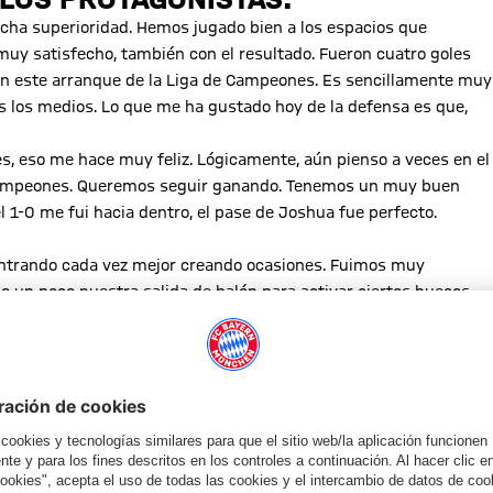
cha superioridad. Hemos jugado bien a los espacios que
uy satisfecho, también con el resultado. Fueron cuatro goles
on este arranque de la Liga de Campeones. Es sencillamente muy
s los medios. Lo que me ha gustado hoy de la defensa es que,
, eso me hace muy feliz. Lógicamente, aún pienso a veces en el
de Campeones. Queremos seguir ganando. Tenemos un muy buen
 1-0 me fui hacia dentro, el pase de Joshua fue perfecto.
entrando cada vez mejor creando ocasiones. Fuimos muy
n poco nuestra salida de balón para activar ciertos huecos.
ipo que defiende tan atrás. Eso se vio bien en el 1-0. Siempre
unque también tengo otras muchos cometidos y no solo me
aprovechado sus ocasiones, fueron muy agresivos. Salieron muy
e, pero hoy estuvieron más precisos que nosotros. Intentamos