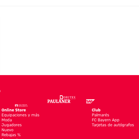
ERÍA
iento
Online Store
Club
Equipaciones y más
Palmarés
Moda
FC Bayern App
Jugadores
Tarjetas de autógrafos
Nuevo
Rebajas %