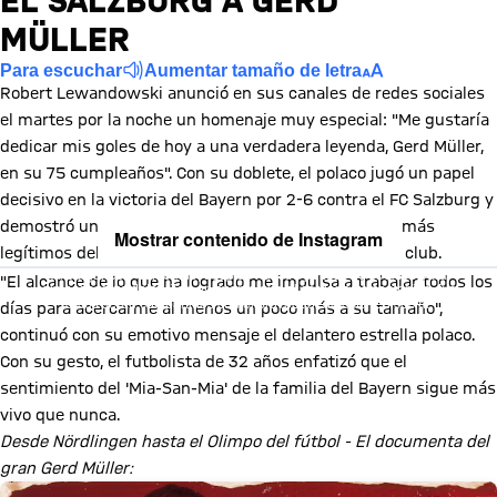
EL SALZBURG A GERD
MÜLLER
Para escuchar
Aumentar tamaño de letra
Robert Lewandowski anunció en sus canales de redes sociales
el martes por la noche un homenaje muy especial: "Me gustaría
dedicar mis goles de hoy a una verdadera leyenda, Gerd Müller,
en su 75 cumpleaños". Con su doblete, el polaco jugó un papel
decisivo en la victoria del Bayern por 2-6 contra el FC Salzburg y
demostró una vez más que es uno de los sucesores más
Mostrar contenido de Instagram
legítimos del goleador más exitoso de la historia del club.
Al cargar este contenido, aceptas nuestra política de cookies para
"El alcance de lo que ha logrado me impulsa a trabajar todos los
almacenar tus datos. Ten en cuenta que al cargar este contenido, tus
datos serán compartidos con el proveedor de esta red social.
días para acercarme al menos un poco más a su tamaño",
continuó con su emotivo mensaje el delantero estrella polaco.
Con su gesto, el futbolista de 32 años enfatizó que el
sentimiento del 'Mia-San-Mia' de la familia del Bayern sigue más
vivo que nunca.
Desde Nördlingen hasta el Olimpo del fútbol - El documenta del
gran Gerd Müller: