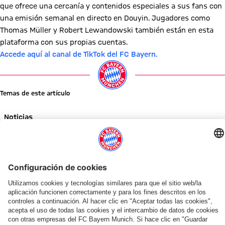
que ofrece una cercanía y contenidos especiales a sus fans con
una emisión semanal en directo en Douyin. Jugadores como
Thomas Müller y Robert Lewandowski también están en esta
plataforma con sus propias cuentas.
Accede aquí al canal de TikTok del FC Bayern.
Temas de este artículo
Noticias
Comparte este artículo
NOTICIAS RELACIONADAS
VÍDEO
AUDI SUMMER TOUR 2026
CONTRATO HASTA 2028
AUDI SUMMER TOUR
INICIATIVA ESPECIAL TRAS PROYECTO PILOT
AUDI SUMMER TOUR 2026
SOLICITUD PARA EL CENTRO DE
AUDI SUMMER TOUR 202
AUDI SUMMER TOUR 2026
Resumen:
El
Seguimiento,
Tarjetas
Resumen:
Nuevo
Resumen:
Resumen: