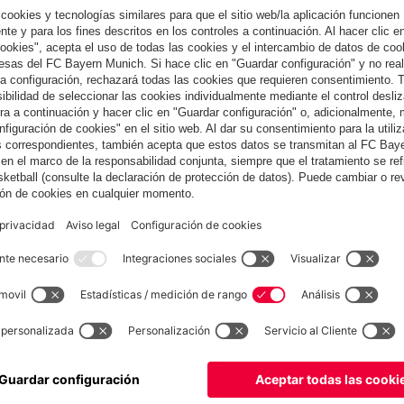
do de Kiel. Aunque ahora parezca una tontería tras una derrota
s muy bien en la primera mitad y jugamos decentemente. Tuvimos
gadores del Kiel dieron todo lo que tenían. Según su punto de
era que se vio venir desde el principio. Hemos errado en los
EL RIVAL