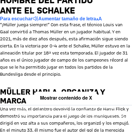
HOMBRE DEL PARTIDO
ANTE EL SCHALKE
Para escuchar
Aumentar tamaño de letra
“¡Müller juega siempre!” Con esta frase, el técnico Louis van
Gaal convirtió a Thomas Müller en un jugador habitual. Y en
2021, más de diez años después, esta afirmación sigue siendo
cierta. En la victoria por 0-4 ante el Schalke, Müller estuvo en la
alineación titular por 18ª vez esta temporada. El jugador de 31
años es el único jugador de campo de los campeones récord al
que se le ha permitido jugar en todos los partidos de la
Bundesliga desde el principio.
MÜLLER HABLA, ORGANIZA Y
Mostrar contenido de X
MARCA
Al cargar este contenido, aceptas nuestra política de cookies para
Una vez más, el delantero devolvió la confianza de Hansi Flick y
almacenar tus datos. Ten en cuenta que al cargar este contenido, tus
datos serán compartidos con el proveedor de esta red social.
demostró su importancia para el juego de los muniqueses. Se
dirigió en voz alta a sus compañeros, los organizó y los empujó.
En el minuto 33, él mismo fue el autor del gol de la merecida