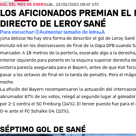
GOL DEL MES DE ENERO
sáb., 13/02/2021 09:47 UTC
LOS AFICIONADOS PREMIAN EL 
DIRECTO DE LEROY SANÉ
Para escuchar
Aumentar tamaño de letra
¡Una delicia! No hay otra forma de describir el gol de Leroy Sané 
minuto 49 en los dieciseisavos de final de la Copa DFB cuando Sa
marcador. A 18 metros de la portería, escorado algo a la derecha
interior izquierdo para ponerlo en la esquina superior derecha d
victoria parecía asegurada para el Bayern, antes de que Kiel for
pasar a los octavos de final en la tanda de penaltis. Pero el má
noche.
La afición del Bayern recompensaron la actuación del internacio
abrumador 67% de los votos, relegó al segundo lugar al goleador
por 2-1 contra el SC Freiburg (14%). El tercer puesto fue para e
0-4 ante el FC Schalke 04 (10%).
SÉPTIMO GOL DE SANÉ