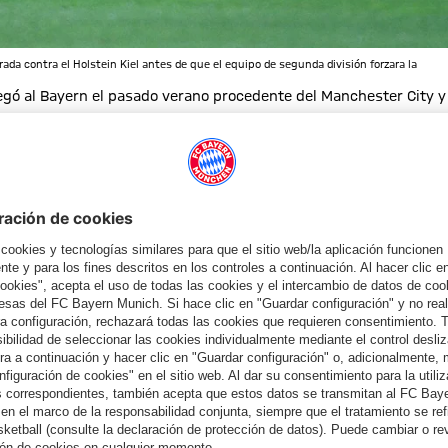
urada contra el Holstein Kiel antes de que el equipo de segunda división forzara la
legó al Bayern el pasado verano procedente del Manchester City y
 puso el empate a 2-2 en el primer partido de la Bundesliga tras
inalizó con una clara victoria por 5-2 tras ir perdiendo 0-2, un
a de clasificación.
 Musiala como el mejor gol del mes de diciembre.