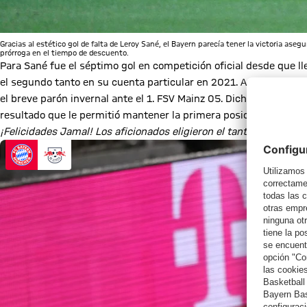
Gracias al estético gol de falta de Leroy Sané, el Bayern parecía tener la victoria aseg
prórroga en el tiempo de descuento.
Para Sané fue el séptimo gol en competición oficial desde que l
el segundo tanto en su cuenta particular en 2021. Antes de éste,
el breve parón invernal ante el 1. FSV Mainz 05. Dicho encuentro f
resultado que le permitió mantener la primera posición en la tabl
¡Felicidades Jamal! Los aficionados eligieron el tanto del joven