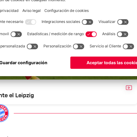
VÍD
te el Leipzig