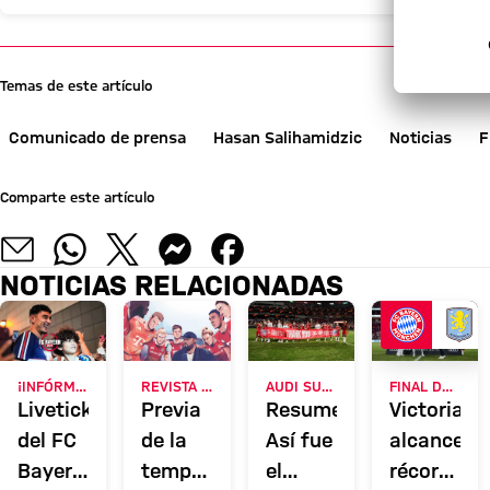
Temas de este artículo
Comunicado de prensa
Hasan Salihamidzic
Noticias
F
Comparte este artículo
NOTICIAS RELACIONADAS
¡INFÓRMATE AHORA!
REVISTA DE SOCIOS 51
AUDI SUMMER TOUR 2026
FINAL DE LA GIRA POR ASIA
Liveticker
Previa
Resumen:
Victorias,
del FC
de la
Así fue
alcance
Bayern:
temporada:
el
récord