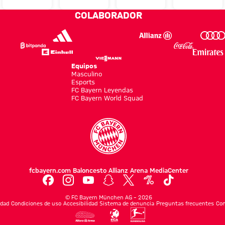
bonito
pareja
el Audi
del
COLABORADOR
recibir
de
Summer
Audi
una
Hong
Tour
Football
recompensa»
Kong
con
Summit
lleva
victoria
ante
Equipos
Masculino
20
ante el
Aston
Esports
años
FC Bayern Leyendas
Aston
Villa
FC Bayern World Squad
apoyand
Villa
al FC
Bayern
fcbayern.com
Baloncesto
Allianz Arena
MediaCenter
©
FC Bayern München AG
–
2026
idad
Condiciones de uso
Accesibilidad
Sistema de denuncia
Preguntas frecuentes
Con