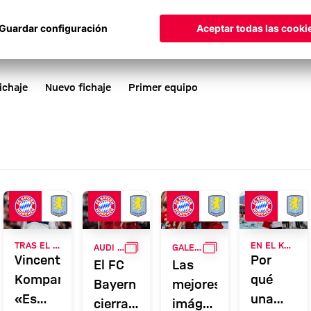
ichaje
Nuevo fichaje
Primer equipo
GALERÍA
GALERÍA
TRAS EL AUDI FOOTBALL SUMMIT
EN EL KAI TAK STADIUM
AUDI FOOTBALL SUMMIT
GALERÍA
Vincent
Por
El FC
Las
Kompany:
qué
Bayern
mejores
«Es
una
cierra
imágenes