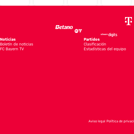
Toda la
los
viernes
y
actualidad
récords
del FC
cercanía
del
están
Bayern
con los
campeón
para
en
fans:
récord
batirlos
Hong
balance
Noticias
Partidos
Boletín de noticias
alemán
Kong
Clasificación
del
FC Bayern TV
Estadísticas del equipo
Audi
Summer
Tour
2026
Aviso legal
Política de privac