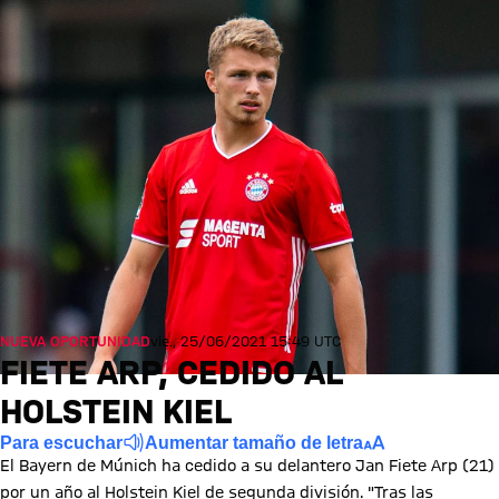
NUEVA OPORTUNIDAD
vie., 25/06/2021 15:49 UTC
FIETE ARP, CEDIDO AL
HOLSTEIN KIEL
Para escuchar
Aumentar tamaño de letra
El Bayern de Múnich ha cedido a su delantero Jan Fiete Arp (21)
por un año al Holstein Kiel de segunda división. "Tras las