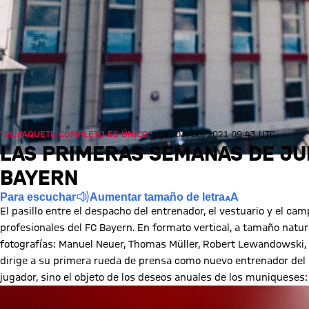
"EL PAQUETE COMPLETO ES ÚNICO"
mar., 03/08/2021 09:43 UTC
LAS PRIMERAS SEMANAS DE JU
BAYERN
Para escuchar
Aumentar tamaño de letra
El pasillo entre el despacho del entrenador, el vestuario y el ca
profesionales del FC Bayern. En formato vertical, a tamaño natu
fotografías: Manuel Neuer, Thomas Müller, Robert Lewandowski, L
dirige a su primera rueda de prensa como nuevo entrenador del FC
jugador, sino el objeto de los deseos anuales de los muniquese