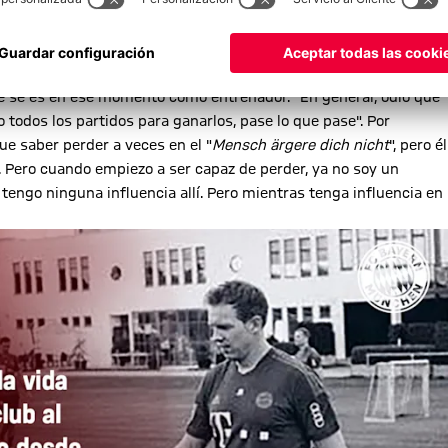
e quiere saber nada, explica, "pero entonces tú, como entrenador,
 lo tienes todo bajo control y que sabes lo que hay que hacer".
co, y como entrenador siempre da un paso atrás, describe
 Es entonces cuando doy un paso atrás y dejo a los chicos
ue se es en ese momento como entrenador. "En general, odio que
o todos los partidos para ganarlos, pase lo que pase". Por
ue saber perder a veces en el "
Mensch ärgere dich nicht
", pero él
. Pero cuando empiezo a ser capaz de perder, ya no soy un
tengo ninguna influencia allí. Pero mientras tenga influencia en