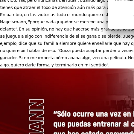
las victorias, pero nunca las derrotas". Cuando algo va mal, nadi
tienes que atraer el foco de atención aún más para demostrar que
En cambio, en las victorias todo el mundo quiere estar en el fo
Nagelsmann, "porque cada jugador se merece una parte del foco.
delante". En su opinión, no hay que hacerse más grande de lo q
se juegue a algo con indiferencia de si se gana o se pierde. Jueg
ejemplo, dice que su familia siempre quiere enseñarle que hay q
no quiere oír hablar de eso: "Quizá pueda aceptar perder a veces
ganador. Si no me importa cómo acaba algo, veo una película. No 
algo, quiero darle forma, y terminarlo en mi sentido".