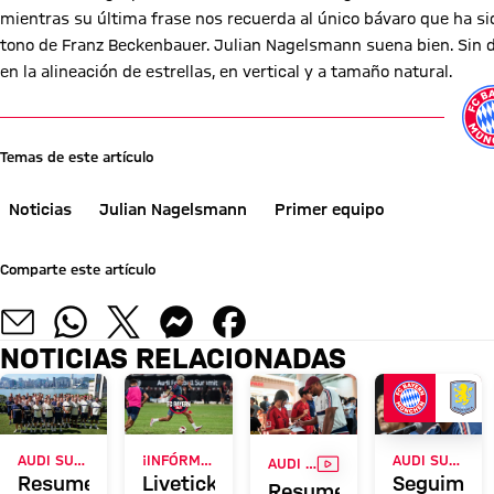
mientras su última frase nos recuerda al único bávaro que ha sid
tono de Franz Beckenbauer. Julian Nagelsmann suena bien. Sin du
en la alineación de estrellas, en vertical y a tamaño natural.
Temas de este artículo
Noticias
Julian Nagelsmann
Primer equipo
Comparte este artículo
NOTICIAS RELACIONADAS
VÍDEO
AUDI SUMMER TOUR 2026
¡INFÓRMATE AHORA!
AUDI SUMMER TOUR
AUDI SUMMER TOUR 2026
Resumen:
Liveticker
Seguimien
Resumen: