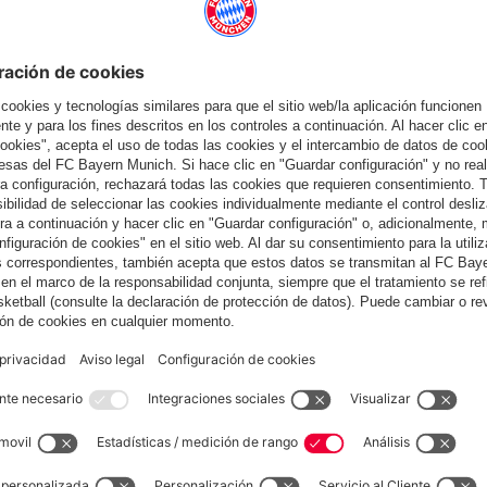
o una sesión no convence, por ejemplo, "me corroe", dice el
 problema: si cometí errores de contenido y si esa es la razón
mejor antídoto? Nagelsmann sonríe: "Fácil, no pierdas. Y como soy
r mucho más a menudo de lo que perdemos". En cuanto a la
z escuchó una frase que todavía hoy se toma a pecho: "Comparte