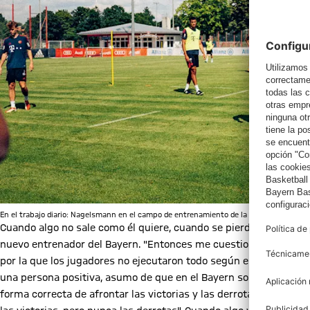
En el trabajo diario: Nagelsmann en el campo de entrenamiento de la Säbener Straße
Cuando algo no sale como él quiere, cuando se pierde un partido 
nuevo entrenador del Bayern. "Entonces me cuestiono cuál fue el
por la que los jugadores no ejecutaron todo según el plan". ¿El 
una persona positiva, asumo de que en el Bayern solemos gana
forma correcta de afrontar las victorias y las derrotas, una ve