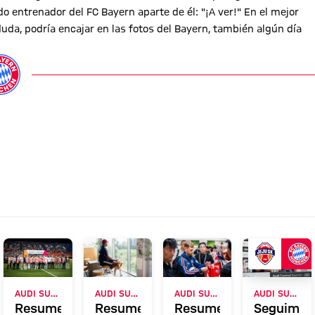
o entrenador del FC Bayern aparte de él: "¡A ver!" En el mejor
da, podría encajar en las fotos del Bayern, también algún día
AUDI SUMMER TOUR 2026
AUDI SUMMER TOUR 2026
AUDI SUMMER TOUR
AUDI SUMMER TOUR
to,
Resumen:
Resumen:
Resumen:
Seguimien