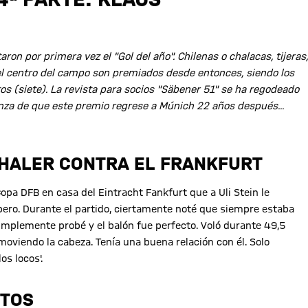
n por primera vez el "Gol del año". Chilenas o chalacas, tijeras,
 el centro del campo son premiados desde entonces, siendo los
os (siete). La revista para socios "Säbener 51" se ha regodeado
anza de que este premio regrese a Múnich 22 años después...
THALER CONTRA EL FRANKFURT
pa DFB en casa del Eintracht Fankfurt que a Uli Stein le
íbero. Durante el partido, ciertamente noté que siempre estaba
simplemente probé y el balón fue perfecto. Voló durante 49,5
 moviendo la cabeza. Tenía una buena relación con él. Solo
os locos'.
NTOS