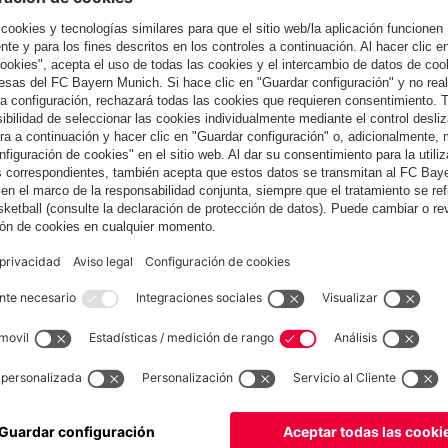
VÍD
thäus 1992