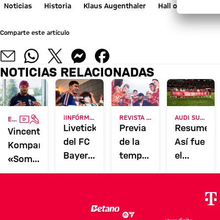
Noticias
Historia
Klaus Augenthaler
Hall of Fame
L
Comparte este artículo
NOTICIAS RELACIONADAS
VÍDEO
ENTREVISTA
¡INFÓRMATE AHORA!
REVISTA DE SOCIOS 51
AUDI SUMMER TOUR 2026
ENTREVISTA
Liveticker
Previa
Resumen:
Vincent
del FC
de la
Así fue
Kompany:
Bayern:
temporada:
el
«Somos
Toda la
los
viernes
un
actualidad
récords
del FC
equipo
del
están
Bayern
que
campeón
para
en
juega