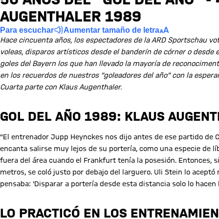
AUGENTHALER 1989
Para escuchar
Aumentar tamaño de letra
Hace cincuenta años, los espectadores de la ARD Sportschau votaro
voleas, disparos artísticos desde el banderín de córner o desde
goles del Bayern los que han llevado la mayoría de reconociment
en los recuerdos de nuestros "goleadores del año" con la esper
Cuarta parte con Klaus Augenthaler.
GOL DEL AÑO 1989: KLAUS AUGEN
"El entrenador Jupp Heynckes nos dijo antes de ese partido de Co
encanta salirse muy lejos de su portería, como una especie de l
fuera del área cuando el Frankfurt tenía la posesión. Entonces, 
metros, se coló justo por debajo del larguero. Uli Stein lo aceptó
pensaba: 'Disparar a portería desde esta distancia solo lo hacen l
LO PRACTICÓ EN LOS ENTRENAMIE