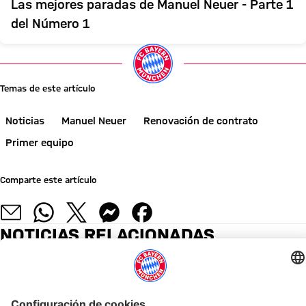
Las mejores paradas de Manuel Neuer - Parte 1
del Número 1
Temas de este artículo
Noticias
Manuel Neuer
Renovación de contrato
Primer equipo
Comparte este artículo
NOTICIAS RELACIONADAS
GALERÍA
GALERÍA
VÍDEO
TRAS EL AUDI FOOTBALL SUMMIT
¡INFÓRMATE AHORA!
AUDI SUMMER TOUR 2026
FINAL DE LA GIRA POR ASIA
EN EL KAI TAK STADIUM
AUDI FOOTBALL SUMMIT
GALERÍA
«AUDI SUMMER TOUR» CO
Vincent
Liveticker
Resumen:
Victorias,
Por
El
Las
Llamamiento
Kompany:
del
Así
alcance
qué