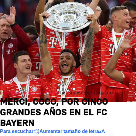
CORENTIN TOLISSO SE DESPIDE
lun., 30/05/2022 12:09 UTC
MERCI, COCO, POR CINCO
GRANDES AÑOS EN EL FC
BAYERN
Para escuchar
Aumentar tamaño de letra