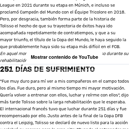
League en 2021 durante su etapa en Múnich, e incluso se
proclamó Campeón del Mundo con el Équipe Tricolore en 2018.
Pero, por desgracia, también forma parte de la historia de
Tolisso el hecho de que su trayectoria de éxitos haya ido
acompañada repetidamente de contratiempos, y que a su
mayor triunfo, el título de la Copa del Mundo, le haya seguido la
que probablemente haya sido su etapa más difícil en el FCB.
En aquel momento, acompañamos a Corentin Tolisso durante su
Mostrar contenido de YouTube
rehabilitación:
Al cargar este contenido, aceptas nuestra política de cookies para
251 DÍAS DE SUFRIMIENTO
almacenar tus datos. Ten en cuenta que al cargar este contenido, tus
datos serán compartidos con el proveedor de esta red social.
"Fue muy duro para mí ver a mis compañeros en el campo todos
los días. Fue duro, pero al mismo tiempo mi mayor motivación.
Quería volver a entrenar con ellos, luchar y reírme con ellos", dijo
más tarde Tolisso sobre la larga rehabilitación que le esperaba.
El internacional francés tuvo que luchar durante 251 días y fue
recompensado por ello. Justo antes de la final de la Copa DFB
contra el Leipzig, Tolisso se declaró de nuevo listo para la acción