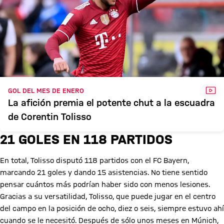
VÍD
GOL DEL MES DE ENERO
La afición premia el potente chut a la escuadra
de Corentin Tolisso
21 GOLES EN 118 PARTIDOS
En total, Tolisso disputó 118 partidos con el FC Bayern,
marcando 21 goles y dando 15 asistencias. No tiene sentido
pensar cuántos más podrían haber sido con menos lesiones.
Gracias a su versatilidad, Tolisso, que puede jugar en el centro
del campo en la posición de ocho, diez o seis, siempre estuvo ahí
cuando se le necesitó. Después de sólo unos meses en Múnich,