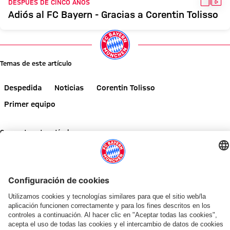
GALER
VÍD
DESPUÉS DE CINCO AÑOS
Adiós al FC Bayern - Gracias a Corentin Tolisso
Temas de este artículo
Despedida
Noticias
Corentin Tolisso
Primer equipo
Comparte este artículo
NOTICIAS RELACIONADAS
GALERÍA
GALERÍA
VÍDEO
¡INFÓRMATE AHORA!
AUDI SUMMER TOUR 2026
FINAL DE LA GIRA POR ASIA
TRAS EL AUDI FOOTBALL SUMMIT
EN EL KAI TAK STADIUM
AUDI FOOTBALL SUMMIT
GALERÍA
«AUDI SUMMER TOUR» CO
Liveticker
Resumen:
Victorias,
Vincent
Por
El
Las
Llamamiento
del
Así
alcance
Kompany:
qué
FC
mejores
a