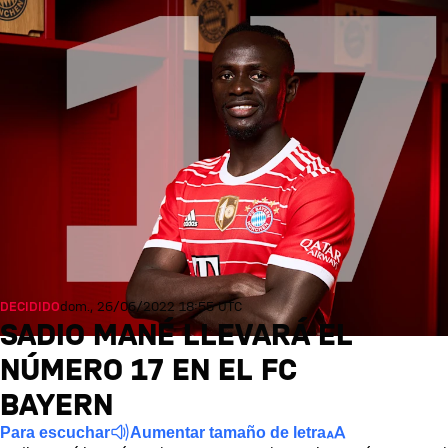
DECIDIDO
dom., 26/06/2022 18:55 UTC
SADIO MANÉ LLEVARÁ EL
NÚMERO 17 EN EL FC
BAYERN
Para escuchar
Aumentar tamaño de letra