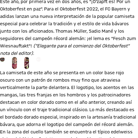
Este año, por primera vez en dos años, es "¡O'zapft es! Por un
Oktoberfest en paz". Para el Oktoberfest 2022, el FC Bayern y
adidas lanzan una nueva interpretación de la popular camiseta
especial para celebrar la tradición y el estilo de vida bávaros
junto con los aficionados. Thomas Müller, Sadio Mané y los
seguidores del campeón récord alemán: ¡el lema es "Fesch zum
Wiesnauftakt"!
("Elegante para el comienzo del Oktoberfest"
nota del editor).
Ir a la página de la galería: Ver galería
+
4
La camiseta de este año se presenta en un color base rojo
oscuro con un patrón de rombos muy fino que atraviesa
verticalmente la parte delantera. El logotipo, los acentos en las
mangas, las tres franjas en los hombros y los patrocinadores
destacan en color dorado como en el año anterior, creando así
un vínculo con el traje tradicional clásico. Lo más destacado es
el bordado dorado especial, inspirado en la artesanía tradicional
bávara, que adorna el logotipo del campeón del récord alemán.
En la zona del cuello también se encuentra el típico edelweiss