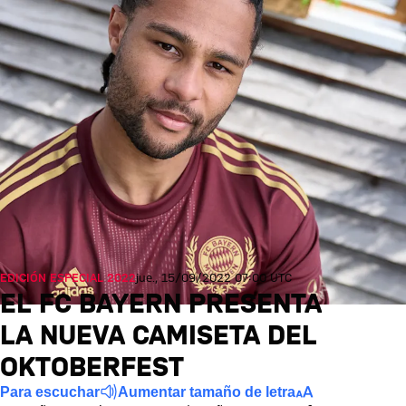
EDICIÓN ESPECIAL 2022
jue., 15/09/2022 07:00 UTC
EL FC BAYERN PRESENTA
LA NUEVA CAMISETA DEL
OKTOBERFEST
Para escuchar
Aumentar tamaño de letra