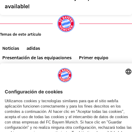
available!
Temas de este artículo
Noticias
adidas
Presentación de las equipaciones
Primer equipo
Comparte este artículo
NOTICIAS RELACIONADAS
GALERÍA
GALERÍA
VÍDEO
¡INFÓRMATE AHORA!
AUDI SUMMER TOUR 2026
FINAL DE LA GIRA POR ASIA
TRAS EL AUDI FOOTBALL SUMMIT
EN EL KAI TAK STADIUM
AUDI FOOTBALL SUMMIT
GALERÍA
«AUDI SUMMER TOUR» CO
Liveticker
Resumen:
Victorias,
Vincent
Por
El
Las
Llamamiento
del
Así
alcance
Kompany:
qué
FC
mejores
a