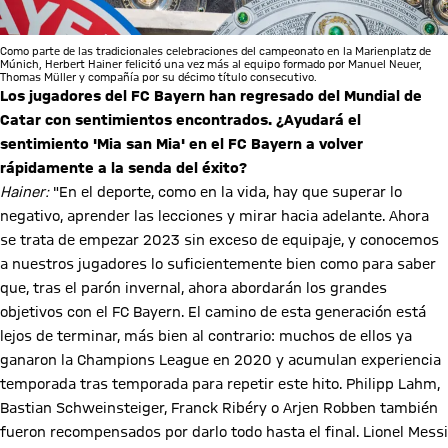
Como parte de las tradicionales celebraciones del campeonato en la Marienplatz de
Múnich, Herbert Hainer felicitó una vez más al equipo formado por Manuel Neuer,
Thomas Müller y compañía por su décimo título consecutivo.
Los jugadores del FC Bayern han regresado del Mundial de
Catar con sentimientos encontrados. ¿Ayudará el
sentimiento 'Mia san Mia' en el FC Bayern a volver
rápidamente a la senda del éxito?
Hainer:
"En el deporte, como en la vida, hay que superar lo
negativo, aprender las lecciones y mirar hacia adelante. Ahora
se trata de empezar 2023 sin exceso de equipaje, y conocemos
a nuestros jugadores lo suficientemente bien como para saber
que, tras el parón invernal, ahora abordarán los grandes
objetivos con el FC Bayern. El camino de esta generación está
lejos de terminar, más bien al contrario: muchos de ellos ya
ganaron la Champions League en 2020 y acumulan experiencia
temporada tras temporada para repetir este hito. Philipp Lahm,
Bastian Schweinsteiger, Franck Ribéry o Arjen Robben también
fueron recompensados por darlo todo hasta el final. Lionel Messi