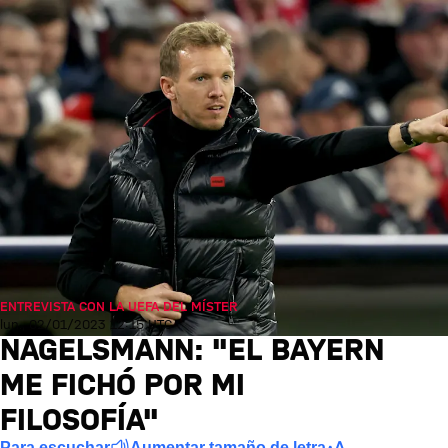
ENTREVISTA CON LA UEFA DEL MÍSTER
lun., 02/01/2023 12:15 UTC
NAGELSMANN: "EL BAYERN
ME FICHÓ POR MI
FILOSOFÍA"
Para escuchar
Aumentar tamaño de letra