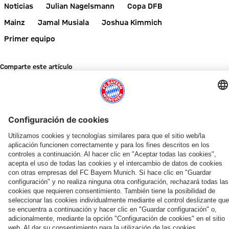
Noticias
Julian Nagelsmann
Copa DFB
Mainz
Jamal Musiala
Joshua Kimmich
Primer equipo
Comparte este artículo
NOTICIAS RELACIONADAS
VÍDEO
ENTREVISTA
GALERÍA
GALERÍA
¡INFÓRMATE AHORA!
REVISTA DE SOCIOS 51
AUDI SUMMER TOUR 2026
FINAL DE LA GIRA POR ASIA
TRAS EL AUDI FOOTBALL SUMMIT
ENTREVISTA
AUDI FOOTBALL SUMMIT
GALERÍA
Liveticker
Previa
Resumen:
Victorias,
Vincent
Vincent
El
Las
del
de
Así
alcance
Kompany:
Kompany:
FC
mejores
FC
la
fue
récord
«Es
«Somos
Bayern
imágenes
Bayern:
temporada:
el
y
bonito
un
cierra
del
COLABORADOR
Toda
los
viernes
cercanía
recibir
equipo
el
Audi
la
récords
del
con
una
que
Audi
Football