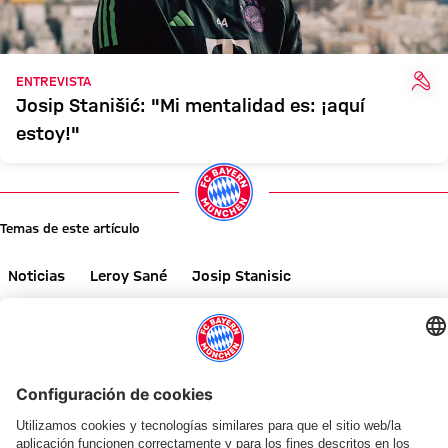
ENT
ENTREVISTA
Josip Stanišić: "Mi mentalidad es: ¡aquí
estoy!"
Temas de este artículo
Noticias
Leroy Sané
Josip Stanisic
Primer equipo
Comparte este artículo
NOTICIAS RELACIONADAS