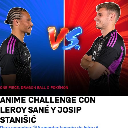
ONE PIECE, DRAGON BALL O POKÉMON
sáb., 29/07/2023 08:04 UTC
ANIME CHALLENGE CON
LEROY SANÉ Y JOSIP
STANIŠIĆ
Para escuchar
Aumentar tamaño de letra