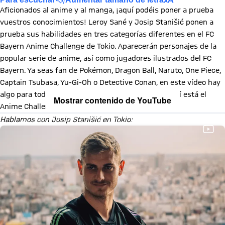
Aficionados al anime y al manga, ¡aquí podéis poner a prueba
vuestros conocimientos! Leroy Sané y Josip Stanišić ponen a
prueba sus habilidades en tres categorías diferentes en el FC
Bayern Anime Challenge de Tokio. Aparecerán personajes de la
popular serie de anime, así como jugadores ilustrados del FC
Bayern. Ya seas fan de Pokémon, Dragon Ball, Naruto, One Piece,
Captain Tsubasa, Yu-Gi-Oh o Detective Conan, en este vídeo hay
algo para todos los gustos. Diviértete y adivina, aquí está el
Mostrar contenido de YouTube
Anime Challenge:
Al cargar este contenido, aceptas nuestra política de cookies para
Hablamos con Josip Stanišić en Tokio:
almacenar tus datos. Ten en cuenta que al cargar este contenido, tus
datos serán compartidos con el proveedor de esta red social.