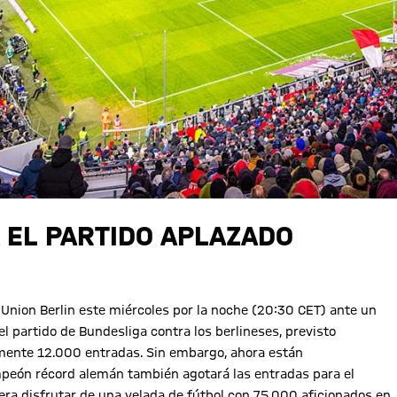
 EL PARTIDO APLAZADO
 Union Berlin este miércoles por la noche (20:30 CET) ante un
l partido de Bundesliga contra los berlineses, previsto
almente 12.000 entradas. Sin embargo, ahora están
mpeón récord alemán también agotará las entradas para el
era disfrutar de una velada de fútbol con 75.000 aficionados en