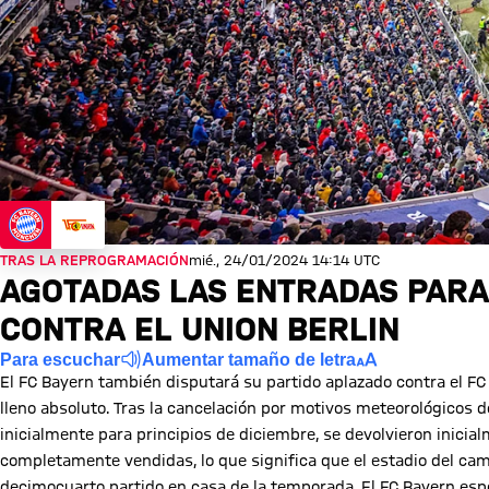
TRAS LA REPROGRAMACIÓN
mié., 24/01/2024 14:14 UTC
AGOTADAS LAS ENTRADAS PARA
CONTRA EL UNION BERLIN
Para escuchar
Aumentar tamaño de letra
El FC Bayern también disputará su partido aplazado contra el FC
lleno absoluto. Tras la cancelación por motivos meteorológicos de
inicialmente para principios de diciembre, se devolvieron inici
completamente vendidas, lo que significa que el estadio del ca
decimocuarto partido en casa de la temporada. El FC Bayern esp