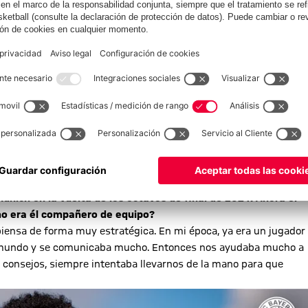
tubre de 2012, convirtiéndose en el jugador alemán más joven hasta la fecha en la
l Arsenal FC, donde debutaste en la Premier League con 17
lub con el FC Bayern.
e tenía que llegar ya. Tengo muchas ganas de volver a estar allí
de la historia en disputar la Liga de Campeones, pero también
?
miliar a los 16 años fue un paso enorme, tanto a nivel personal
an privilegio. Por supuesto, hubo altibajos, pero disfruté mucho
ión correcta“.
nich en la vuelta de los octavos de final de 2014. Ahora el
mo era él compañero de equipo?
piensa de forma muy estratégica. En mi época, ya era un jugador
 el mundo y se comunicaba mucho. Entonces nos ayudaba mucho a
 consejos, siempre intentaba llevarnos de la mano para que