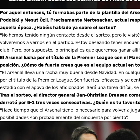
Por aquel entonces, tú formabas parte de la plantilla del Ar
Podolski y Mesut Özil. Precisamente Mertesacker, actual resp
aquella época. ¿Habéis hablado ya sobre el sorteo?
"No hemos tenido ningún contacto desde el sorteo, pero le visi
volveremos a vernos en el partido. Estoy deseando tener encuentr
club. Pero, por supuesto, lo principal es que queremos ganar allí"
El Arsenal lucha por el título de la Premier League con el Man
posición. ¿Cómo de fuerte crees que es el equipo actual en t
"El Arsenal lleva una racha muy buena desde Navidad. En cualqu
por el título de la Premier League. Son fuertes, eficaces y se cen
estadio con el apoyo de los aficionados. Será una tarea difícil, 
Tras el sorteo, el director general Jan-Christian Dreesen com
derrotó por 5-1 tres veces consecutivas. ¿Quién es tu favorit
"Hace tiempo que el Arsenal tiene lo necesario para volver a jugar 
posibilidades son probablemente del cincuenta por ciento“.