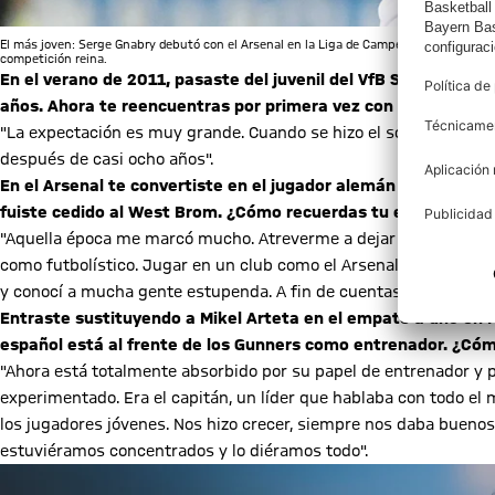
El más joven: Serge Gnabry debutó con el Arsenal en la Liga de Campeones el 24 de oc
competición reina.
En el verano de 2011, pasaste del juvenil del VfB Stuttgart a
años. Ahora te reencuentras por primera vez con tu antiguo c
"La expectación es muy grande. Cuando se hizo el sorteo, dije qu
después de casi ocho años".
En el Arsenal te convertiste en el jugador alemán más joven 
fuiste cedido al West Brom. ¿Cómo recuerdas tu estancia allí
"Aquella época me marcó mucho. Atreverme a dejar mi entorno fa
como futbolístico. Jugar en un club como el Arsenal FC fue un gr
y conocí a mucha gente estupenda. A fin de cuentas, fue la decis
Entraste sustituyendo a Mikel Arteta en el empate a uno en Mú
español está al frente de los Gunners como entrenador. ¿Có
"Ahora está totalmente absorbido por su papel de entrenador y 
experimentado. Era el capitán, un líder que hablaba con todo
los jugadores jóvenes. Nos hizo crecer, siempre nos daba buenos
estuviéramos concentrados y lo diéramos todo".