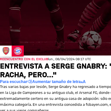
REENCUENTRO CON EL EXCLUB
lun., 08/04/2024 08:17 UTC
ENTREVISTA A SERGE GNABRY: 
RACHA, PERO..."
Para escuchar
Aumentar tamaño de letra
Tras varias bajas por lesión, Serge Gnabry ha regresado a tiempo
en la Liga de Campeones a su antiguo club, el Arsenal FC, donde
extremadamente certero en su antigua casa de adopción: sólo en
máxima categoría. En una entrevista concedida a fcbayen.com, el
ver a sus viejos compañeros.