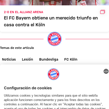
GAL
2-0 EN EL ALLIANZ ARENA
El FC Bayern obtiene un merecido triunfo en
casa contra el Köln
Temas de este artículo
Noticias
Lesión
Bundesliga
FC Köln
Kingsley Coman
Primer equipo
Comparte este artículo
NOTICIAS RELACIONADAS