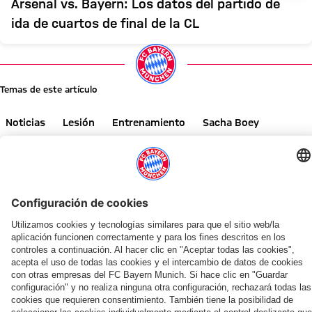
Arsenal vs. Bayern: Los datos del partido de
ida de cuartos de final de la CL
Temas de este artículo
Noticias
Lesión
Entrenamiento
Sacha Boey
Primer equipo
Comparte este artículo
NOTICIAS RELACIONADAS
ENTREVISTA
GALERÍA
ENTREVISTA
ENTREVISTA
GALERÍA
GALERÍA
AUDI SUMMER TOUR
AUDI SUMMER TOUR
CHARLA EN LA GIRA
GALERÍA
CHARLA EN LA GIRA
CHARLA EN LA GIRA
GALERÍA
ENTRENAMIENTO
Seguimiento,
Seguimiento,
Jonas
El
Arijon
Jonathan
Primer
Así
minuto
minuto