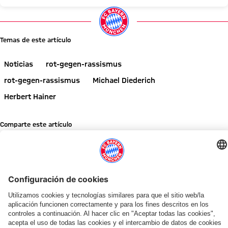
Temas de este artículo
Noticias
rot-gegen-rassismus
rot-gegen-rassismus
Michael Diederich
Herbert Hainer
Comparte este artículo
NOTICIAS RELACIONADAS
VÍDEO
VÍDEO
ENTREVISTA
AUDI SUMMER TOUR 2026
SOLICITUD PARA EL CENTRO DE BALONCESTO
TRAS LA LLEGADA A JEJU
FOMENTO DE LA ACTIVIDAD FÍSICA
AUDI SUMMER TOUR 2026
EVENTO DE PAULANER E
«AUDI SUMMER TOUR» CON CIFRA RÉCORD DE IN
AUDI SUMMER TOUR
Resumen:
Nuevo
Arranca
Entrenando
Resumen:
Herbert
Llamamiento
En
Así
complejo
el
con
Así
Hainer:
a
diferido: