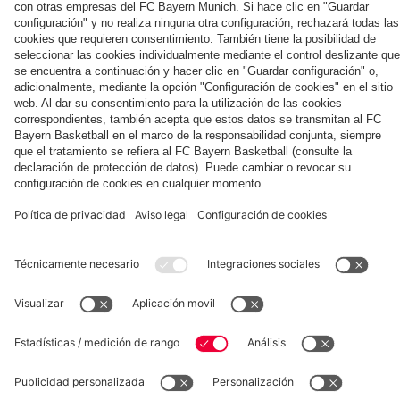
fue
de
Audi
niños
fue
«Juntos,
la
Rueda
el
alto
Summer
junto
el
siempre
Bundesliga:
de
COLABORADOR
viernes
rendimiento
Tour
a
jueves
hacia
«La
prensa
del
para
para
Ito,
del
nuevos
internacionalización
con
FC
el
el
Ibrahimović
FC
horizontes»
no
Hainer,
Bayern
baloncesto
FC
y
Bayern
es
Eberl
en
y
Bayern:
Elber
en
un
y
Hong
la
Herbert
Hong
camino
Kasper
Kong
cantera
Hainer:
Kong
en
«Todo
solitario»
es
excelente»
fcbayern.com
Baloncesto
Allianz Arena
MediaCenter
©
FC Bayern München AG
–
2026
Aviso legal
Política de privacidad
Condiciones de uso
Accesibilidad
Sistema de denuncia
Preguntas frecuentes
Contacto
Ajustes de cookies