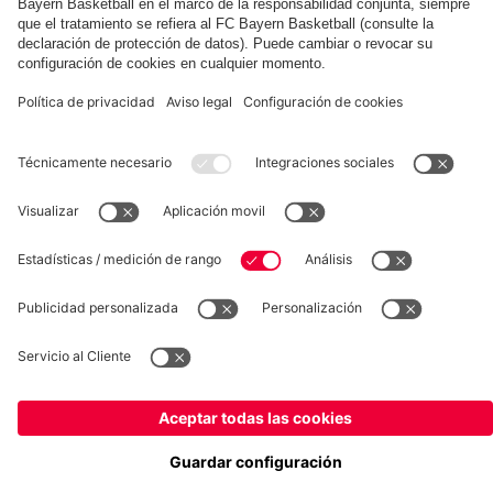
Summer
al
el
Tour
FC
Aston
2026
Bayern
Villa
fcbayern.com
Baloncesto
Allianz Arena
MediaCenter
©
FC Bayern München AG
–
2026
Aviso legal
Política de privacidad
Condiciones de uso
Accesibilidad
Sistema de denuncia
Preguntas frecuentes
Contacto
Ajustes de cookies