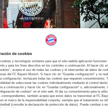
GAL
 de Seúl
nas del FCB en la tienda principal de adidas en Myeong-dong y