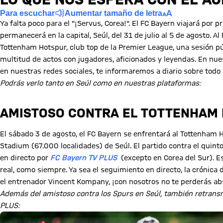
Para escuchar
Aumentar tamaño de letra
Ya falta poco para el "¡Servus, Corea!". El FC Bayern viajará por 
permanecerá en la capital, Seúl, del 31 de julio al 5 de agosto. A
Tottenham Hotspur, club top de la Premier League, una sesión pú
multitud de actos con jugadores, aficionados y leyendas. En nu
en nuestras redes sociales, te informaremos a diario sobre todo 
Podrás verlo tanto en Seúl como en nuestras plataformas:
AMISTOSO CONTRA EL TOTTENHAM
El sábado 3 de agosto, el FC Bayern se enfrentará al Tottenham 
Stadium (67.000 localidades) de Seúl. El partido contra el quint
en directo por
FC Bayern TV PLUS
(excepto en Corea del Sur). E
real, como siempre. Ya sea el seguimiento en directo, la crónica 
el entrenador Vincent Kompany, ¡con nosotros no te perderás 
Además del amistoso contra los Spurs en Seúl, también retrans
PLUS: