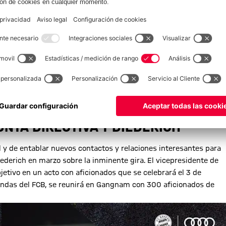
sta última tienda también acogerá una sesión de autógrafos con
 BAYERN LEGENDS
ends en el Audi Summer Tour: el Legends Fan Match en el adidas
 antiguos delanteros contarán con el apoyo de influencers y
NTA DIRECTIVA Y DIEDERICH
 y de entablar nuevos contactos y relaciones interesantes para
Diederich en marzo sobre la inminente gira. El vicepresidente de
jetivo en un acto con aficionados que se celebrará el 3 de
eyendas del FCB, se reunirá en Gangnam con 300 aficionados de