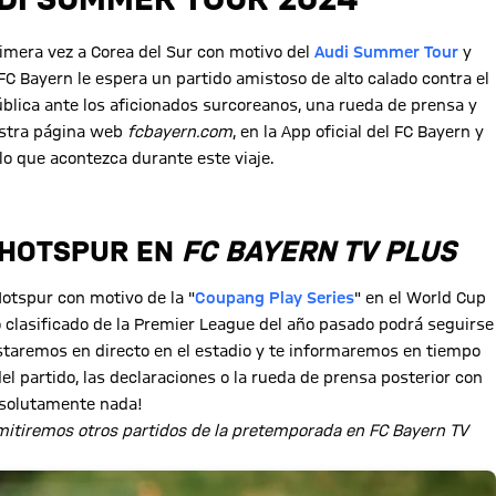
primera vez a Corea del Sur con motivo del
Audi Summer Tour
y
l FC Bayern le espera un partido amistoso de alto calado contra el
blica ante los aficionados surcoreanos, una rueda de prensa y
estra página web
fcbayern.com
, en la App oficial del FC Bayern y
lo que acontezca durante este viaje.
 HOTSPUR EN
FC BAYERN TV PLUS
Hotspur con motivo de la "
Coupang Play Series
" en el World Cup
o clasificado de la Premier League del año pasado podrá seguirse
staremos en directo en el estadio y te informaremos en tiempo
del partido, las declaraciones o la rueda de prensa posterior con
absolutamente nada!
mitiremos otros partidos de la pretemporada en FC Bayern TV