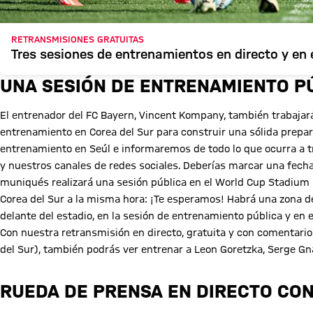
RETRANSMISIONES GRATUITAS
Tres sesiones de entrenamientos en directo y en
UNA SESIÓN DE ENTRENAMIENTO PÚ
El entrenador del FC Bayern, Vincent Kompany, también trabaja
entrenamiento en Corea del Sur para construir una sólida prepar
entrenamiento en Seúl e informaremos de todo lo que ocurra a 
y nuestros canales de redes sociales. Deberías marcar una fecha 
muniqués realizará una sesión pública en el World Cup Stadium a
Corea del Sur a la misma hora: ¡Te esperamos! Habrá una zona d
delante del estadio, en la sesión de entrenamiento pública y en el
Con nuestra retransmisión en directo, gratuita y con comentari
del Sur), también podrás ver entrenar a Leon Goretzka, Serge G
RUEDA DE PRENSA EN DIRECTO CO