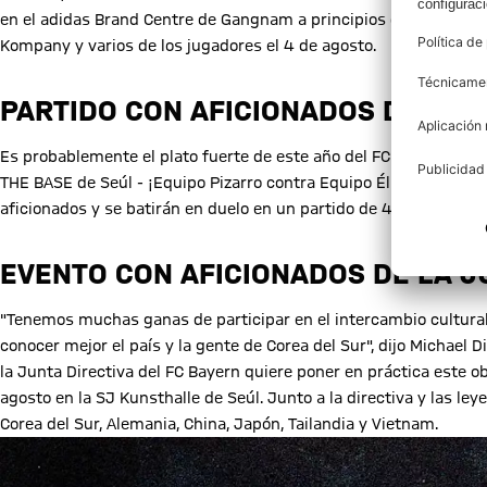
en el adidas Brand Centre de Gangnam a principios de agosto. E
Kompany y varios de los jugadores el 4 de agosto.
PARTIDO CON AFICIONADOS DEL FC
Es probablemente el plato fuerte de este año del FC Bayern Leg
THE BASE de Seúl - ¡Equipo Pizarro contra Equipo Élber! Los dos
aficionados y se batirán en duelo en un partido de 40 minutos.
EVENTO CON AFICIONADOS DE LA JU
"Tenemos muchas ganas de participar en el intercambio cultural
conocer mejor el país y la gente de Corea del Sur", dijo Michael 
la Junta Directiva del FC Bayern quiere poner en práctica este ob
agosto en la SJ Kunsthalle de Seúl. Junto a la directiva y las l
Corea del Sur, Alemania, China, Japón, Tailandia y Vietnam.