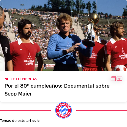
GALER
VÍD
NO TE LO PIERDAS
Por el 80º cumpleaños: Documental sobre
Sepp Maier
Temas de este artículo