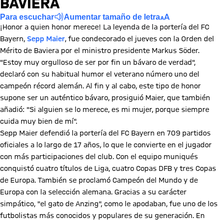
BAVIERA
Para escuchar
Aumentar tamaño de letra
¡Honor a quien honor merece! La leyenda de la portería del FC
Bayern,
Sepp Maier
, fue condecorado el jueves con la Orden del
Mérito de Baviera por el ministro presidente Markus Söder.
"Estoy muy orgulloso de ser por fin un bávaro de verdad",
declaró con su habitual humor el veterano número uno del
campeón récord alemán. Al fin y al cabo, este tipo de honor
supone ser un auténtico bávaro, prosiguió Maier, que también
añadió: "Si alguien se lo merece, es mi mujer, porque siempre
cuida muy bien de mí".
Sepp Maier defendió la portería del FC Bayern en 709 partidos
oficiales a lo largo de 17 años, lo que le convierte en el jugador
con más participaciones del club. Con el equipo muniqués
conquistó cuatro títulos de Liga, cuatro Copas DFB y tres Copas
de Europa. También se proclamó Campeón del Mundo y de
Europa con la selección alemana. Gracias a su carácter
simpático, "el gato de Anzing", como le apodaban, fue uno de los
futbolistas más conocidos y populares de su generación. En