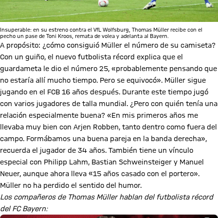
Insuperable: en su estreno contra el VfL Wolfsburg, Thomas Müller recibe con el
pecho un pase de Toni Kroos, remata de volea y adelanta al Bayern.
A propósito: ¿cómo consiguió Müller el número de su camiseta?
Con un guiño, el nuevo futbolista récord explica que el
guardameta le dio el número 25, «probablemente pensando que
no estaría allí mucho tiempo. Pero se equivocó». Müller sigue
jugando en el FCB 16 años después. Durante este tiempo jugó
con varios jugadores de talla mundial. ¿Pero con quién tenía una
relación especialmente buena? «En mis primeros años me
llevaba muy bien con Arjen Robben, tanto dentro como fuera del
campo. Formábamos una buena pareja en la banda derecha»,
recuerda el jugador de 34 años. También tiene un vínculo
especial con Philipp Lahm, Bastian Schweinsteiger y Manuel
Neuer, aunque ahora lleva «15 años casado con el portero».
Müller no ha perdido el sentido del humor.
Los compañeros de Thomas Müller hablan del futbolista récord
del FC Bayern: