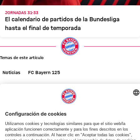
JORNADAS 31-33
El calendario de partidos de la Bundesliga
hasta el final de temporada
Temas de este artículo
Noticias
FC Bayern 125
Comparte este artículo
NOTICIAS RELACIONADAS
VÍDEO
ENTREVISTA
GALERÍA
GALERÍA
¡INFÓRMATE AHORA!
REVISTA DE SOCIOS 51
AUDI SUMMER TOUR 2026
FINAL DE LA GIRA POR ASIA
TRAS EL AUDI FOOTBALL SUMMIT
ENTREVISTA
AUDI FOOTBALL SUMMIT
GALERÍA
Liveticker
Previa
Resumen:
Victorias,
Vincent
Vincent
El
Las