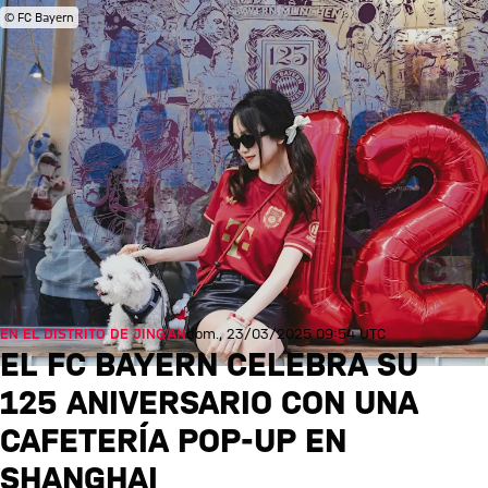
© FC Bayern
EN EL DISTRITO DE JING’AN
dom., 23/03/2025 09:54 UTC
EL FC BAYERN CELEBRA SU
125 ANIVERSARIO CON UNA
CAFETERÍA POP-UP EN
SHANGHAI