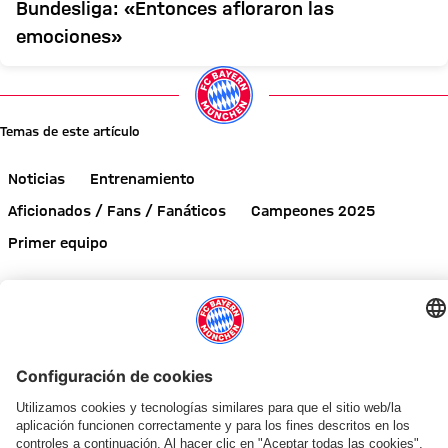
Bundesliga: «Entonces afloraron las
emociones»
Temas de este artículo
Noticias
Entrenamiento
Aficionados / Fans / Fanáticos
Campeones 2025
Primer equipo
Comparte este artículo
NOTICIAS RELACIONADAS
ENTREVISTA
ENTREVISTA
GALERÍA
GALERÍA
AUDI SUMMER TOUR
EN EL DÍA LIBRE DE ENTRENAMIENTO
AUDI SUMMER TOUR 2026
AUDI SUMMER TOUR
CHARLA EN LA GIRA
CHARLA EN LA GIRA
GALERÍA
ENTRENAMIENTO