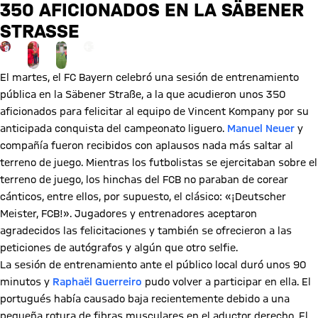
350 AFICIONADOS EN LA SÄBENER
STRASSE
Ir a la página de la galería: Ver galería
+
14
El martes, el FC Bayern celebró una sesión de entrenamiento
pública en la Säbener Straße, a la que acudieron unos 350
aficionados para felicitar al equipo de Vincent Kompany por su
anticipada conquista del campeonato liguero.
Manuel Neuer
y
compañía fueron recibidos con aplausos nada más saltar al
terreno de juego. Mientras los futbolistas se ejercitaban sobre el
terreno de juego, los hinchas del FCB no paraban de corear
cánticos, entre ellos, por supuesto, el clásico: «¡Deutscher
Meister, FCB!». Jugadores y entrenadores aceptaron
agradecidos las felicitaciones y también se ofrecieron a las
peticiones de autógrafos y algún que otro selfie.
La sesión de entrenamiento ante el público local duró unos 90
minutos y
Raphaël Guerreiro
pudo volver a participar en ella. El
portugués había causado baja recientemente debido a una
pequeña rotura de fibras musculares en el aductor derecho. El