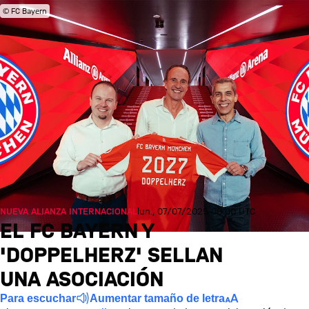
© FC Bayern
NUEVA ALIANZA INTERNACIONAL
lun., 07/07/2025 08:00 UTC
EL FC BAYERN Y
'DOPPELHERZ' SELLAN
UNA ASOCIACIÓN
Para escuchar
Aumentar tamaño de letra